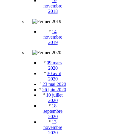
º
19
novembre
2018
2019
º
14
novembre
2019
2020
º
09 mars
2020
º
30 avril
2020
º
23 mai 2020
º
26 juin 2020
º
10 juillet
2020
º
18
septembre
2020
º
13
novembre
2020