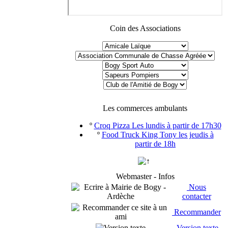
Coin des Associations
Les commerces ambulants
º
Croq Pizza Les lundis à partir de 17h30
º
Food Truck King Tony les jeudis à
partir de 18h
Webmaster - Infos
Nous
contacter
Recommander
Version texte