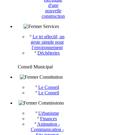
d'une
nouvelle
construction
Services
º
Le tri sélectif, un
geste simple pour
l’environnement
º
Déchèteries
Conseil Municipal
Constitution
º
Le Conseil
º
Le Conseil
Commissions
º
Urbanisme
º
Finances
º
Animation -
Communication -
Site internet