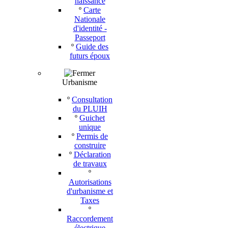
naissance
º
Carte
Nationale
d'identité -
Passeport
º
Guide des
futurs époux
Urbanisme
º
Consultation
du PLUIH
º
Guichet
unique
º
Permis de
construire
º
Déclaration
de travaux
º
Autorisations
d'urbanisme et
Taxes
º
Raccordement
électrique