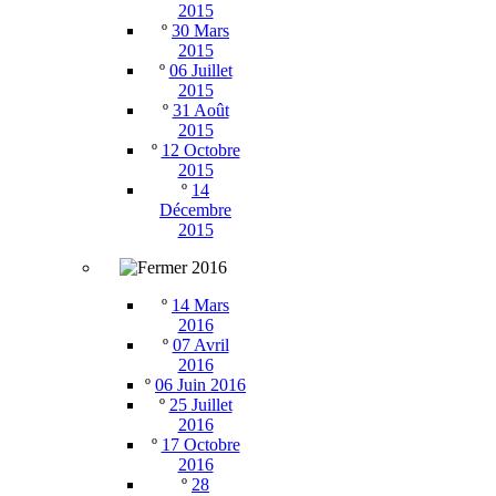
2015
º
30 Mars
2015
º
06 Juillet
2015
º
31 Août
2015
º
12 Octobre
2015
º
14
Décembre
2015
2016
º
14 Mars
2016
º
07 Avril
2016
º
06 Juin 2016
º
25 Juillet
2016
º
17 Octobre
2016
º
28