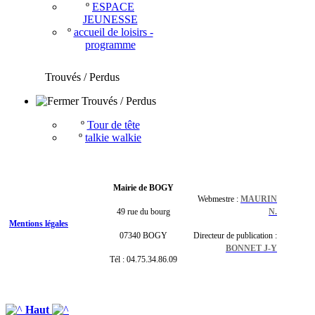
º
ESPACE
JEUNESSE
º
accueil de loisirs -
programme
Trouvés / Perdus
Trouvés / Perdus
º
Tour de tête
º
talkie walkie
Mairie de BOGY
Webmestre :
MAURIN
49 rue du bourg
N.
Mentions légales
07340 BOGY
Directeur de publication :
BONNET J-Y
Tél : 04.75.34.86.09
Haut