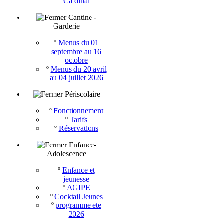
Cardinal
Cantine -
Garderie
º
Menus du 01
septembre au 16
octobre
º
Menus du 20 avril
au 04 juillet 2026
Périscolaire
º
Fonctionnement
º
Tarifs
º
Réservations
Enfance-
Adolescence
º
Enfance et
jeunesse
º
AGIPE
º
Cocktail Jeunes
º
programme ete
2026