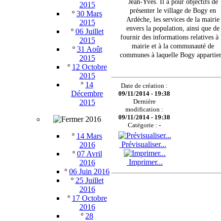
Jean-Yves. Il a pour objectifs de
2015
présenter le village de Bogy en
º
30 Mars
Ardèche, les services de la mairie
2015
envers la population
, ainsi que de
º
06 Juillet
fournir des informations relatives à 
2015
mairie et à la communauté de
º
31 Août
communes à laquelle Bogy appartien
2015
º
12 Octobre
2015
º
14
Date de création :
Décembre
09/11/2014 - 19:38
Dernière
2015
modification :
09/11/2014 - 19:38
2016
Catégorie :
-
º
14 Mars
Prévisualiser...
2016
º
07 Avril
Imprimer...
2016
º
06 Juin 2016
º
25 Juillet
2016
º
17 Octobre
2016
º
28