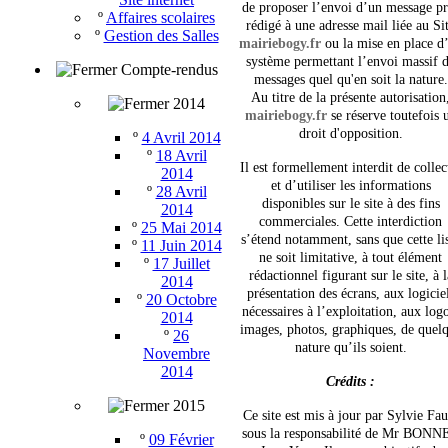
de proposer l’envoi d’un message pr
º
Affaires scolaires
rédigé à une adresse mail liée au Si
º
Gestion des Salles
mairiebogy.fr
ou la mise en place d
système permettant l’envoi massif 
Compte-rendus
messages quel qu'en soit la nature.
Au titre de la présente autorisation
2014
mairiebogy.fr
se réserve toutefois 
droit d'opposition.
º
4 Avril 2014
º
18 Avril
Il est formellement interdit de collec
2014
et d’utiliser les informations
º
28 Avril
disponibles sur le site à des fins
2014
commerciales. Cette interdiction
º
25 Mai 2014
s’étend notamment, sans que cette li
º
11 Juin 2014
ne soit limitative, à tout élément
º
17 Juillet
rédactionnel figurant sur le site, à l
2014
présentation des écrans, aux logicie
º
20 Octobre
nécessaires à l’exploitation, aux log
2014
images, photos, graphiques, de quel
º
26
nature qu’ils soient.
Novembre
2014
Crédits :
2015
Ce site est mis à jour par
Sylvie
Fau
sous la responsabilité de Mr BONN
º
09 Février