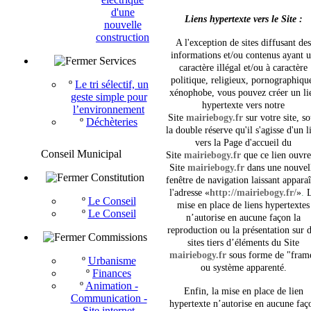
d'une
Liens hypertexte vers le Site :
nouvelle
construction
A l'exception de sites diffusant des
informations et/ou contenus ayant 
Services
caractère illégal et/ou à caractère
politique, religieux, pornographiqu
º
Le tri sélectif, un
xénophobe, vous pouvez créer un li
geste simple pour
hypertexte vers notre
l’environnement
Site
mairiebogy.fr
sur votre site, s
º
Déchèteries
la double réserve qu'il s'agisse d'un l
vers la Page d'accueil du
Conseil Municipal
Site
mairiebogy.fr
que ce lien ouvre
Site
mairiebogy.fr
dans une nouvel
Constitution
fenêtre de navigation laissant apparaî
l'adresse
«
http://mairiebogy.fr/
»
.
º
Le Conseil
mise en place de liens hypertextes
º
Le Conseil
n’autorise en aucune façon la
reproduction ou la présentation sur 
Commissions
sites tiers d’éléments du Site
mairiebogy.fr
sous forme de "fram
º
Urbanisme
ou système apparenté.
º
Finances
º
Animation -
Enfin, la mise en place de lien
Communication -
hypertexte n’autorise en aucune faç
Site internet