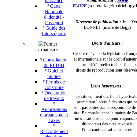
naissance
Administrateur :
Sylvie
secretariat@mairiebogy.
º
Carte
FAURE
(
Nationale
d'identité -
Directeur de publication :
Jean-Yv
Passeport
BONNET (maire de Bogy)
º
Guide des
futurs époux
Droits d'auteurs :
Urbanisme
Ce site relève de la législation frança
et internationale sur le droit d'auteur
º
Consultation
la propriété intellectuelle. Tous les
du PLUIH
droits de reproduction sont réservés
º
Guichet
unique
º
Permis de
Liens hypertextes :
construire
º
Déclaration
Ce site contient des liens hypertext
de travaux
permettant l'accès à des sites qui n
º
sont pas édités par le responsable de
Autorisations
site. En conséquence la mairie de B
d'urbanisme et
ne saurait être tenue pour responsab
Taxes
du contenu des sites auxquels
º
l'internaute aurait ainsi accès.
Raccordement
électrique