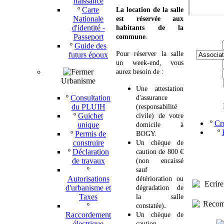
naissance
º
Carte
La location de la salle
Nationale
est réservée aux
d'identité -
habitants de la
Passeport
commune
.
º
Guide des
Pour réserver la salle
futurs époux
un week-end, vous
aurez besoin de :
Urbanisme
Une attestation
º
Consultation
d'assurance
du PLUIH
(responsabilité
º
Guichet
civile) de votre
º
Cro
unique
domicile à
º
º
Permis de
BOGY.
construire
Un chèque de
º
Déclaration
caution de 800 €
de travaux
(non encaissé
º
sauf
Autorisations
détérioration ou
d'urbanisme et
dégradation de
Taxes
la salle
.
º
constatée)
Raccordement
Un chèque de
électrique
caution