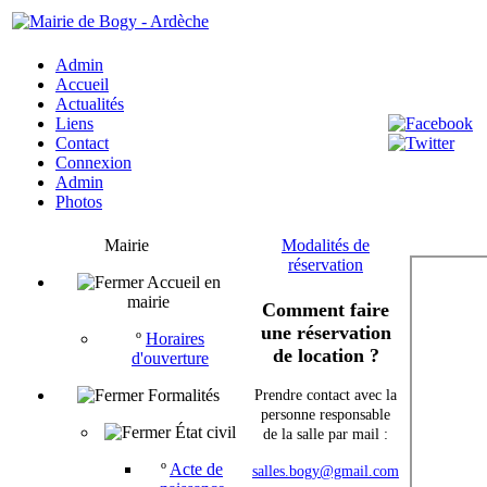
Admin
Accueil
Actualités
Liens
Contact
Connexion
Admin
Photos
Mairie
Modalités de
réservation
Accueil en
mairie
Comment faire
une réservation
º
Horaires
de location ?
d'ouverture
Formalités
Prendre contact avec la
personne responsable
État civil
de la salle par mail :
º
Acte de
salles.bogy@gmail.com