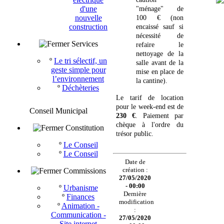
d'une
"ménage" de
nouvelle
100 € (non
construction
encaissé sauf si
nécessité de
Services
refaire le
nettoyage de la
º
Le tri sélectif, un
salle avant de la
geste simple pour
mise en place de
l’environnement
la cantine).
º
Déchèteries
Le tarif de location
pour le week-end est de
Conseil Municipal
230 €
. Paiement par
chèque à l'ordre du
Constitution
trésor public.
º
Le Conseil
º
Le Conseil
Date de
création :
Commissions
27/05/2020
- 00:00
º
Urbanisme
Dernière
º
Finances
modification
º
Animation -
:
Communication -
27/05/2020
Site internet