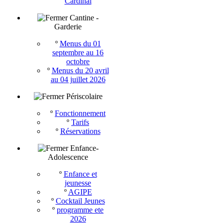
Cardinal
Cantine -
Garderie
º
Menus du 01
septembre au 16
octobre
º
Menus du 20 avril
au 04 juillet 2026
Périscolaire
º
Fonctionnement
º
Tarifs
º
Réservations
Enfance-
Adolescence
º
Enfance et
jeunesse
º
AGIPE
º
Cocktail Jeunes
º
programme ete
2026