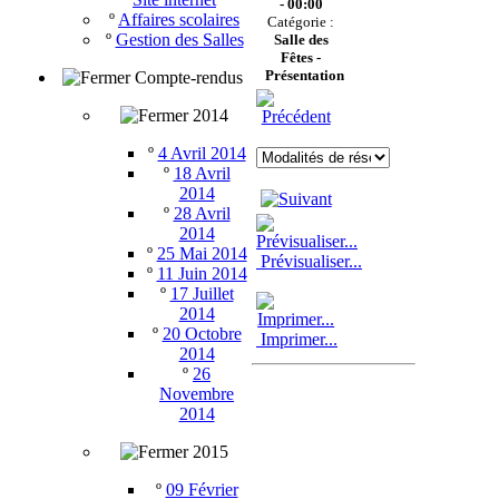
- 00:00
º
Affaires scolaires
Catégorie :
º
Gestion des Salles
Salle des
Fêtes -
Présentation
Compte-rendus
2014
º
4 Avril 2014
º
18 Avril
2014
º
28 Avril
2014
º
25 Mai 2014
Prévisualiser...
º
11 Juin 2014
º
17 Juillet
2014
º
20 Octobre
Imprimer...
2014
º
26
Novembre
2014
2015
º
09 Février