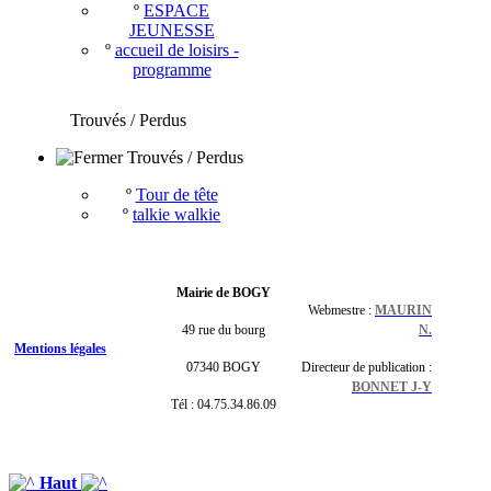
º
ESPACE
JEUNESSE
º
accueil de loisirs -
programme
Trouvés / Perdus
Trouvés / Perdus
º
Tour de tête
º
talkie walkie
Mairie de BOGY
Webmestre :
MAURIN
49 rue du bourg
N.
Mentions légales
07340 BOGY
Directeur de publication :
BONNET J-Y
Tél : 04.75.34.86.09
Haut