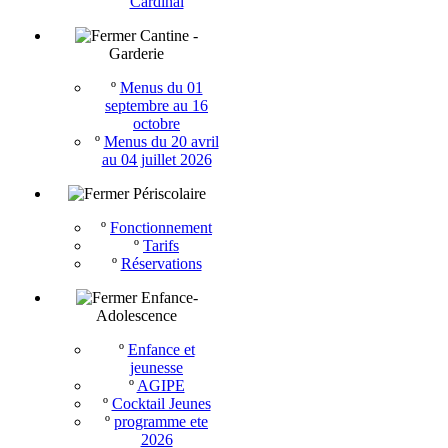
Cardinal
Cantine -
Garderie
º
Menus du 01
septembre au 16
octobre
º
Menus du 20 avril
au 04 juillet 2026
Périscolaire
º
Fonctionnement
º
Tarifs
º
Réservations
Enfance-
Adolescence
º
Enfance et
jeunesse
º
AGIPE
º
Cocktail Jeunes
º
programme ete
2026