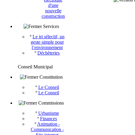
d'une
nouvelle
construction
Services
º
Le tri sélectif, un
geste simple pour
l’environnement
º
Déchèteries
Conseil Municipal
Constitution
º
Le Conseil
º
Le Conseil
Commissions
º
Urbanisme
º
Finances
º
Animation -
Communication -
Site internet