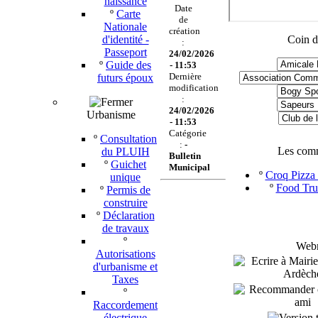
naissance
Date
º
Carte
de
Nationale
création
d'identité -
Coin d
:
Passeport
24/02/2026
º
Guide des
- 11:53
Dernière
futurs époux
modification
:
24/02/2026
Urbanisme
- 11:53
Catégorie
º
Consultation
:
-
Les com
du PLUIH
Bulletin
º
Guichet
Municipal
º
Croq Pizza 
unique
º
Food Tru
º
Permis de
construire
º
Déclaration
de travaux
º
Webm
Autorisations
d'urbanisme et
Taxes
º
Raccordement
électrique