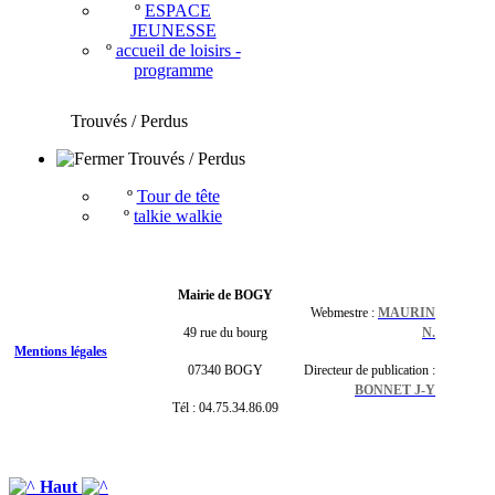
º
ESPACE
JEUNESSE
º
accueil de loisirs -
programme
Trouvés / Perdus
Trouvés / Perdus
º
Tour de tête
º
talkie walkie
Mairie de BOGY
Webmestre :
MAURIN
49 rue du bourg
N.
Mentions légales
07340 BOGY
Directeur de publication :
BONNET J-Y
Tél : 04.75.34.86.09
Haut