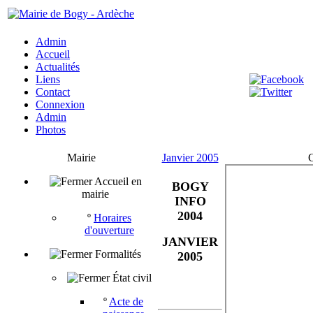
Admin
Accueil
Actualités
Liens
Contact
Connexion
Admin
Photos
Mairie
Janvier 2005
C
Accueil en
BOGY
mairie
INFO
2004
º
Horaires
d'ouverture
JANVIER
Formalités
2005
État civil
º
Acte de