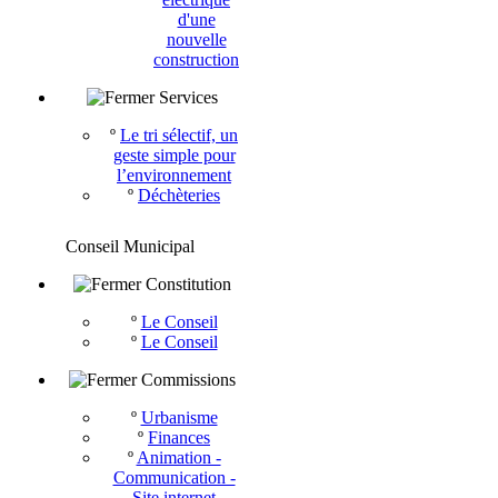
d'une
nouvelle
construction
Services
º
Le tri sélectif, un
geste simple pour
l’environnement
º
Déchèteries
Conseil Municipal
Constitution
º
Le Conseil
º
Le Conseil
Commissions
º
Urbanisme
º
Finances
º
Animation -
Communication -
Site internet