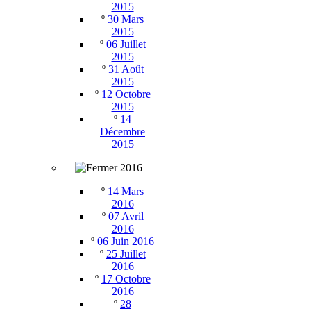
2015
º
30 Mars
2015
º
06 Juillet
2015
º
31 Août
2015
º
12 Octobre
2015
º
14
Décembre
2015
2016
º
14 Mars
2016
º
07 Avril
2016
º
06 Juin 2016
º
25 Juillet
2016
º
17 Octobre
2016
º
28