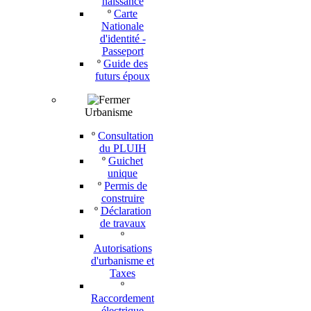
naissance
º
Carte
Nationale
d'identité -
Passeport
º
Guide des
futurs époux
Urbanisme
º
Consultation
du PLUIH
º
Guichet
unique
º
Permis de
construire
º
Déclaration
de travaux
º
Autorisations
d'urbanisme et
Taxes
º
Raccordement
électrique