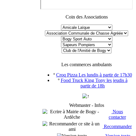
Coin des Associations
Les commerces ambulants
º
Croq Pizza Les lundis à partir de 17h30
º
Food Truck King Tony les jeudis à
partir de 18h
Webmaster - Infos
Nous
contacter
Recommander
Version texte