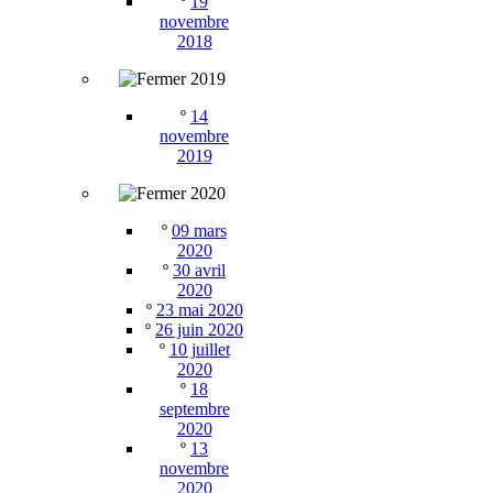
º
19
novembre
2018
2019
º
14
novembre
2019
2020
º
09 mars
2020
º
30 avril
2020
º
23 mai 2020
º
26 juin 2020
º
10 juillet
2020
º
18
septembre
2020
º
13
novembre
2020