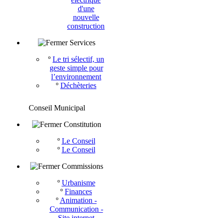
d'une
nouvelle
construction
Services
º
Le tri sélectif, un
geste simple pour
l’environnement
º
Déchèteries
Conseil Municipal
Constitution
º
Le Conseil
º
Le Conseil
Commissions
º
Urbanisme
º
Finances
º
Animation -
Communication -
Site internet