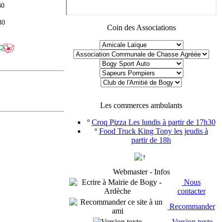
30
30
Coin des Associations
Les commerces ambulants
º
Croq Pizza Les lundis à partir de 17h30
º
Food Truck King Tony les jeudis à
partir de 18h
Webmaster - Infos
Nous
contacter
Recommander
Version texte