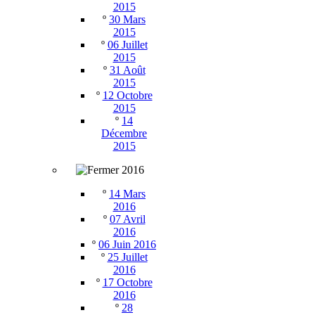
2015
º
30 Mars
2015
º
06 Juillet
2015
º
31 Août
2015
º
12 Octobre
2015
º
14
Décembre
2015
2016
º
14 Mars
2016
º
07 Avril
2016
º
06 Juin 2016
º
25 Juillet
2016
º
17 Octobre
2016
º
28