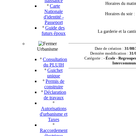
naissance
H
oraires du mati
º
Carte
Nationale
Horaires du soir
d'identité -
Passeport
º
Guide des
La garderie et la cant
futurs époux
Date de création :
31/08/
Urbanisme
Dernière modification :
31/
Catégorie :
-
École - Regroup
º
Consultation
Intercommun
du PLUIH
º
Guichet
unique
º
Permis de
construire
º
Déclaration
de travaux
º
Autorisations
d'urbanisme et
Taxes
º
Raccordement
électrique