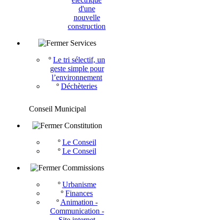
d'une
nouvelle
construction
Services
º
Le tri sélectif, un
geste simple pour
l’environnement
º
Déchèteries
Conseil Municipal
Constitution
º
Le Conseil
º
Le Conseil
Commissions
º
Urbanisme
º
Finances
º
Animation -
Communication -
Site internet