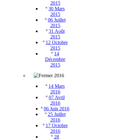
2015
º
30 Mars
2015
º
06 Juillet
2015
º
31 Août
2015
º
12 Octobre
2015
º
14
Décembre
2015
2016
º
14 Mars
2016
º
07 Avril
2016
º
06 Juin 2016
º
25 Juillet
2016
º
17 Octobre
2016
º
28