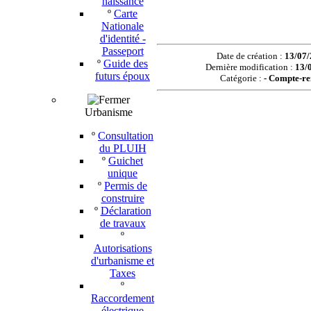
naissance
º
Carte
Nationale
d'identité -
Passeport
Date de création :
13/07/
º
Guide des
Dernière modification :
13/
futurs époux
Catégorie :
-
Compte-re
Urbanisme
º
Consultation
du PLUIH
º
Guichet
unique
º
Permis de
construire
º
Déclaration
de travaux
º
Autorisations
d'urbanisme et
Taxes
º
Raccordement
électrique