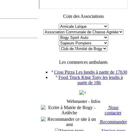
Coin des Associations
Les commerces ambulants
º
Croq Pizza Les lundis à partir de 17h30
º
Food Truck King Tony les jeudis à
partir de 18h
Webmaster - Infos
Nous
contacter
Recommander
Version texte