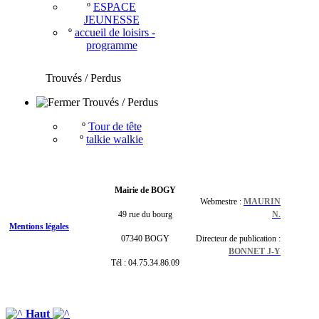
º
ESPACE
JEUNESSE
º
accueil de loisirs -
programme
Trouvés / Perdus
Trouvés / Perdus
º
Tour de tête
º
talkie walkie
Mairie de BOGY
Webmestre :
MAURIN
49 rue du bourg
N.
Mentions légales
07340 BOGY
Directeur de publication :
BONNET J-Y
Tél : 04.75.34.86.09
Haut