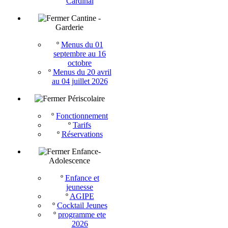
Cardinal
Cantine -
Garderie
º
Menus du 01
septembre au 16
octobre
º
Menus du 20 avril
au 04 juillet 2026
Périscolaire
º
Fonctionnement
º
Tarifs
º
Réservations
Enfance-
Adolescence
º
Enfance et
jeunesse
º
AGIPE
º
Cocktail Jeunes
º
programme ete
2026