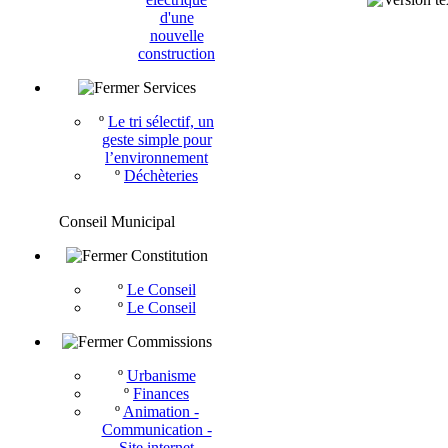
d'une
nouvelle
construction
Services
º
Le tri sélectif, un
geste simple pour
l’environnement
º
Déchèteries
Conseil Municipal
Constitution
º
Le Conseil
º
Le Conseil
Commissions
º
Urbanisme
º
Finances
º
Animation -
Communication -
Site internet