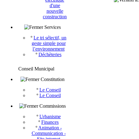
d'une
nouvelle
construction
Services
º
Le tri sélectif, un
geste simple pour
l’environnement
º
Déchèteries
Conseil Municipal
Constitution
º
Le Conseil
º
Le Conseil
Commissions
º
Urbanisme
º
Finances
º
Animation -
Communication -
Site internet