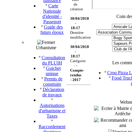
naissance
de
º
Carte
création
Nationale
:
d'identité -
Coin des
30/04/2018
Passeport
-
º
Guide des
18:17
futurs époux
Dernière
modification
:
30/04/2018
Urbanisme
-
18:17
º
Consultation
Catégorie
Les comme
du PLUIH
:
-
º
Guichet
Compte-
º
Croq Pizza Le
unique
rendus
º
Food Truck
º
Permis de
-
2017
construire
º
Déclaration
de travaux
º
Webmas
Autorisations
d'urbanisme et
Taxes
º
Raccordement
électrique