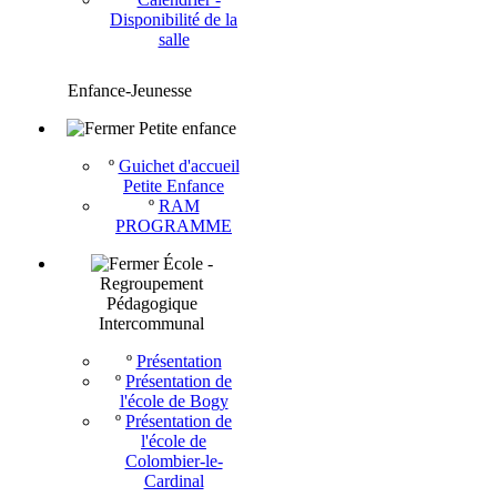
Disponibilité de la
salle
Enfance-Jeunesse
Petite enfance
º
Guichet d'accueil
Petite Enfance
º
RAM
PROGRAMME
École -
Regroupement
Pédagogique
Intercommunal
º
Présentation
º
Présentation de
l'école de Bogy
º
Présentation de
l'école de
Colombier-le-
Cardinal