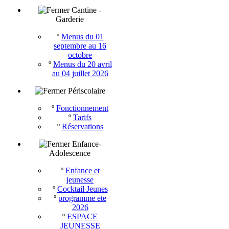
Cantine -
Garderie
º
Menus du 01
septembre au 16
octobre
º
Menus du 20 avril
au 04 juillet 2026
Périscolaire
º
Fonctionnement
º
Tarifs
º
Réservations
Enfance-
Adolescence
º
Enfance et
jeunesse
º
Cocktail Jeunes
º
programme ete
2026
º
ESPACE
JEUNESSE