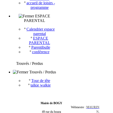
º
accueil de loisirs -
programme
ESPACE
PARENTAL
º
Calendrier espace
parental
º
ESPACE
PARENTAL
º
Parentibulle
º
conférence
Trouvés / Perdus
Trouvés / Perdus
º
Tour de tête
º
talkie walkie
Mairie de BOGY
Webmestre :
MAURIN
49 rue du bourg
N.