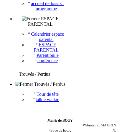
º
accueil de loisirs -
programme
ESPACE
PARENTAL
º
Calendrier espace
parental
º
ESPACE
PARENTAL
º
Parentibulle
º
conférence
Trouvés / Perdus
Trouvés / Perdus
º
Tour de tête
º
talkie walkie
Mairie de BOGY
Webmestre :
MAURIN
49 rue du bourg
N.