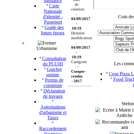
naissance
de
º
Carte
création
Nationale
:
d'identité -
Coin des
04/09/2017
Passeport
-
º
Guide des
18:19
futurs époux
Dernière
modification
:
04/09/2017
Urbanisme
-
18:19
º
Consultation
Catégorie
Les comme
du PLUIH
:
-
º
Guichet
Compte-
º
Croq Pizza Le
unique
rendus
º
Food Truck
º
Permis de
-
2017
construire
º
Déclaration
de travaux
º
Webmas
Autorisations
d'urbanisme et
Taxes
º
Raccordement
électrique