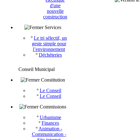
d'une
nouvelle
construction
Services
º
Le tri sélectif, un
geste simple pour
l’environnement
º
Déchèteries
Conseil Municipal
Constitution
º
Le Conseil
º
Le Conseil
Commissions
º
Urbanisme
º
Finances
º
Animation -
Communication -
Site internet