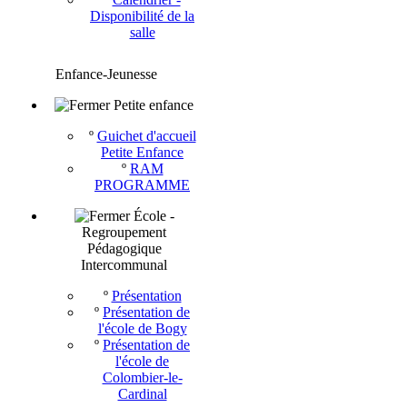
Disponibilité de la
salle
Enfance-Jeunesse
Petite enfance
º
Guichet d'accueil
Petite Enfance
º
RAM
PROGRAMME
École -
Regroupement
Pédagogique
Intercommunal
º
Présentation
º
Présentation de
l'école de Bogy
º
Présentation de
l'école de
Colombier-le-
Cardinal