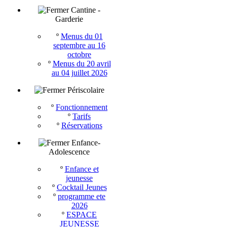
Cantine -
Garderie
º
Menus du 01
septembre au 16
octobre
º
Menus du 20 avril
au 04 juillet 2026
Périscolaire
º
Fonctionnement
º
Tarifs
º
Réservations
Enfance-
Adolescence
º
Enfance et
jeunesse
º
Cocktail Jeunes
º
programme ete
2026
º
ESPACE
JEUNESSE