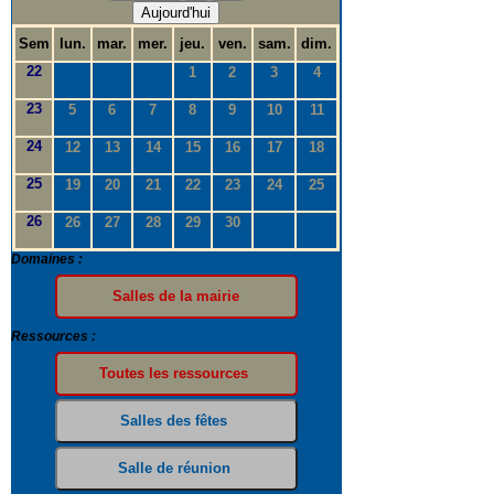
Aujourd'hui
Sem
lun.
mar.
mer.
jeu.
ven.
sam.
dim.
22
1
2
3
4
23
5
6
7
8
9
10
11
24
12
13
14
15
16
17
18
25
19
20
21
22
23
24
25
26
26
27
28
29
30
Domaines :
Ressources :