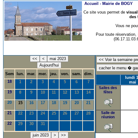
Accueil -
Mairie de BOGY
Ce site vous permet de
visua
des 
Vous ne pouv
Pour toute réservation
(06.17.11.03
<<
<
mai 2023
Aujourd'hui
Sem
lun.
mar.
mer.
jeu.
ven.
sam.
dim.
lundi 
18
1
2
3
4
5
6
7
mai
Salles des
19
8
9
10
11
12
13
14
fêtes
20
15
16
17
18
19
20
21
21
Salle de
22
23
24
25
26
27
28
réunion
22
29
30
31
juin 2023
>
>>