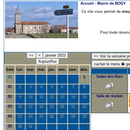
Accueil -
Mairie de BOGY
Ce site vous permet de
visu
Pour toute réserv
<<
<
janvier 2023
Aujourd'hui
Sem
lun.
mar.
mer.
jeu.
ven.
sam.
dim.
52
Salles des fêtes
1
01
2
3
4
5
6
7
8
Salle de réunion
02
9
10
11
12
13
14
15
03
16
17
18
19
20
21
22
04
23
24
25
26
27
28
29
05
30
31