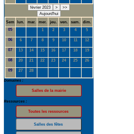
février 2023
>
>>
Aujourd'hui
Sem
lun.
mar.
mer.
jeu.
ven.
sam.
dim.
05
1
2
3
4
5
06
6
7
8
9
10
11
12
07
13
14
15
16
17
18
19
08
20
21
22
23
24
25
26
09
27
28
Domaines :
Ressources :