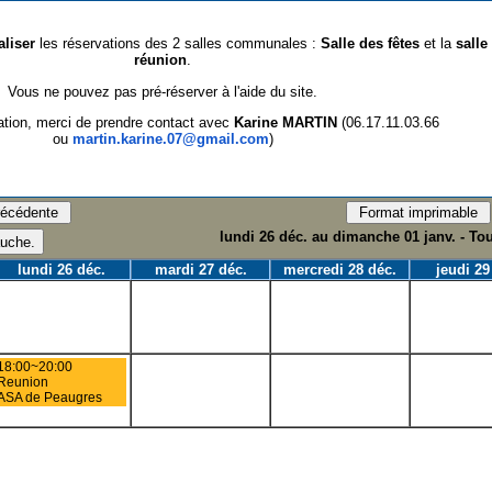
aliser
les réservations des 2 salles communales :
Salle des fêtes
et la
salle
réunion
.
Vous ne pouvez pas pré-réserver à l'aide du site.
ation, merci de prendre contact avec
Karine MARTIN
(06.17.11.03.66
ou
martin.karine.07@gmail.com
)
lundi 26 déc. au dimanche 01 janv. - To
lundi 26 déc.
mardi 27 déc.
mercredi 28 déc.
jeudi 29
18:00~20:00
Reunion
ASA de Peaugres