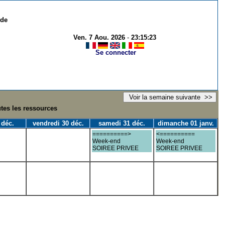
 de
Ven. 7 Aou. 2026
-
23:15:23
Se connecter
utes les ressources
 déc.
vendredi 30 déc.
samedi 31 déc.
dimanche 01 janv.
==========>
<==========
Week-end
Week-end
SOIREE PRIVEE
SOIREE PRIVEE