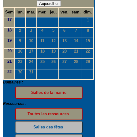
Aujourd'hui
Sem
lun.
mar.
mer.
jeu.
ven.
sam.
dim.
17
1
18
2
3
4
5
6
7
8
19
9
10
11
12
13
14
15
20
16
17
18
19
20
21
22
21
23
24
25
26
27
28
29
22
30
31
Domaines :
Ressources :