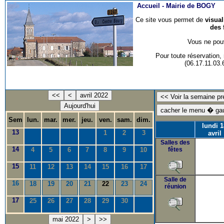
Accueil -
Mairie de BOGY
Ce site vous permet de
visua
des 
Vous ne pouv
Pour toute réservation
(06.17.11.03
<<
<
avril 2022
Aujourd'hui
Sem
lun.
mar.
mer.
jeu.
ven.
sam.
dim.
lundi 
13
1
2
3
avril
Salles des
14
4
5
6
7
8
9
10
fêtes
15
11
12
13
14
15
16
17
Salle de
16
18
19
20
21
22
23
24
réunion
17
25
26
27
28
29
30
mai 2022
>
>>