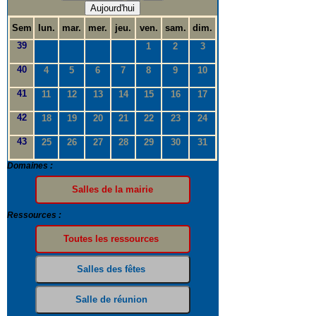
Aujourd'hui
Sem
lun.
mar.
mer.
jeu.
ven.
sam.
dim.
39
1
2
3
40
4
5
6
7
8
9
10
41
11
12
13
14
15
16
17
42
18
19
20
21
22
23
24
43
25
26
27
28
29
30
31
Domaines :
Ressources :