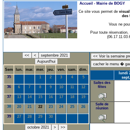
Accueil -
Mairie de BOGY
Ce site vous permet de
visua
des 
Vous ne pouv
Pour toute réservation
(06.17.11.03
<<
<
septembre 2021
Aujourd'hui
Sem
lun.
mar.
mer.
jeu.
ven.
sam.
dim.
lundi 
35
1
2
3
4
5
sept
Salles des
36
6
7
8
9
10
11
12
fêtes
37
13
14
15
16
17
18
19
Salle de
38
20
21
22
23
24
25
26
réunion
39
27
28
29
30
octobre 2021
>
>>