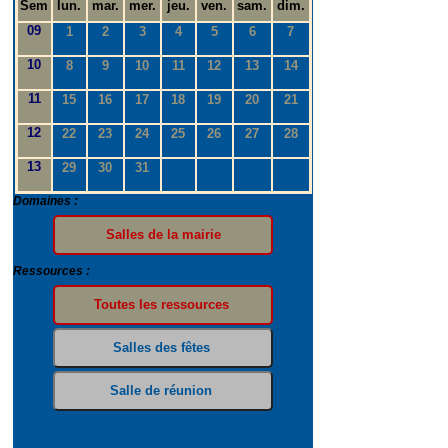
Sem
lun.
mar.
mer.
jeu.
ven.
sam.
dim.
09
1
2
3
4
5
6
7
10
8
9
10
11
12
13
14
11
15
16
17
18
19
20
21
12
22
23
24
25
26
27
28
13
29
30
31
Domaines :
Ressources :