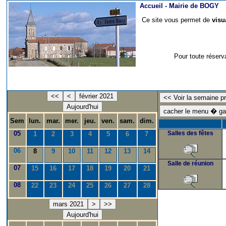
Accueil -
Mairie de BOGY
Ce site vous permet de
visu
Pour toute réserv
<<
<
février 2021
Aujourd'hui
Sem
lun.
mar.
mer.
jeu.
ven.
sam.
dim.
05
Salles des fêtes
1
2
3
4
5
6
7
06
8
9
10
11
12
13
14
Salle de réunion
07
15
16
17
18
19
20
21
08
22
23
24
25
26
27
28
mars 2021
>
>>
Aujourd'hui