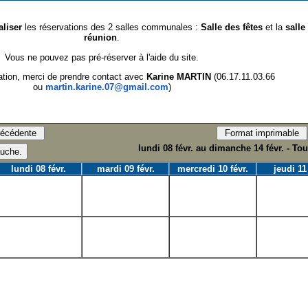
aliser
les réservations des 2 salles communales :
Salle des fêtes
et la
salle
réunion
.
Vous ne pouvez pas pré-réserver à l'aide du site.
ation, merci de prendre contact avec
Karine MARTIN
(06.17.11.03.66
ou
martin.karine.07@gmail.com
)
lundi 08 févr. au dimanche 14 févr. - To
lundi 08 févr.
mardi 09 févr.
mercredi 10 févr.
jeudi 11