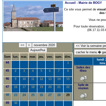
Accueil -
Mairie de BOGY
Ce site vous permet de
visua
des 
Vous ne pouv
Pour toute réservation
(06.17.11.03
<<
<
novembre 2020
Aujourd'hui
Sem
lun.
mar.
mer.
jeu.
ven.
sam.
dim.
lundi 
44
1
nov.
Salles des
45
2
3
4
5
6
7
8
fêtes
46
9
10
11
12
13
14
15
Salle de
47
16
17
18
19
20
21
22
réunion
48
23
24
25
26
27
28
29
49
30