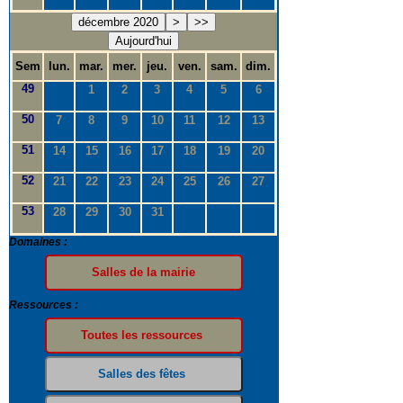
décembre 2020
>
>>
Aujourd'hui
Sem
lun.
mar.
mer.
jeu.
ven.
sam.
dim.
49
1
2
3
4
5
6
50
7
8
9
10
11
12
13
51
14
15
16
17
18
19
20
52
21
22
23
24
25
26
27
53
28
29
30
31
Domaines :
Ressources :