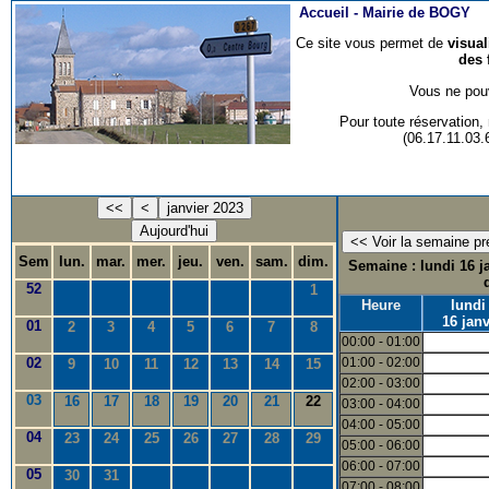
Accueil -
Mairie de BOGY
Ce site vous permet de
visua
des 
Vous ne pouv
Pour toute réservation
(06.17.11.03
<<
<
janvier 2023
Aujourd'hui
Sem
lun.
mar.
mer.
jeu.
ven.
sam.
dim.
Semaine : lundi 16 ja
52
1
Heure
lundi
16 janv
01
2
3
4
5
6
7
8
00:00 - 01:00
02
01:00 - 02:00
9
10
11
12
13
14
15
02:00 - 03:00
03
16
17
18
19
20
21
22
03:00 - 04:00
04:00 - 05:00
04
23
24
25
26
27
28
29
05:00 - 06:00
06:00 - 07:00
05
30
31
07:00 - 08:00