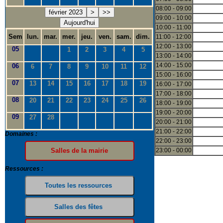
08:00 - 09:00
février 2023
>
>>
09:00 - 10:00
Aujourd'hui
10:00 - 11:00
Sem
lun.
mar.
mer.
jeu.
ven.
sam.
dim.
11:00 - 12:00
12:00 - 13:00
05
1
2
3
4
5
13:00 - 14:00
14:00 - 15:00
06
6
7
8
9
10
11
12
15:00 - 16:00
07
13
14
15
16
17
18
19
16:00 - 17:00
17:00 - 18:00
08
20
21
22
23
24
25
26
18:00 - 19:00
19:00 - 20:00
09
27
28
20:00 - 21:00
21:00 - 22:00
Domaines :
22:00 - 23:00
23:00 - 00:00
Ressources :