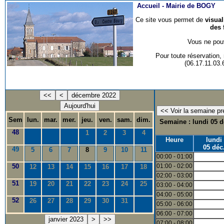
Accueil -
Mairie de BOGY
Ce site vous permet de
visua
des 
Vous ne pouv
Pour toute réservation
(06.17.11.03
<<
<
décembre 2022
Aujourd'hui
Sem
lun.
mar.
mer.
jeu.
ven.
sam.
dim.
Semaine : lundi 05 d
48
1
2
3
4
Heure
lundi
05 déc
49
5
6
7
8
9
10
11
00:00 - 01:00
50
01:00 - 02:00
12
13
14
15
16
17
18
02:00 - 03:00
51
19
20
21
22
23
24
25
03:00 - 04:00
04:00 - 05:00
52
26
27
28
29
30
31
05:00 - 06:00
06:00 - 07:00
janvier 2023
>
>>
07:00 - 08:00