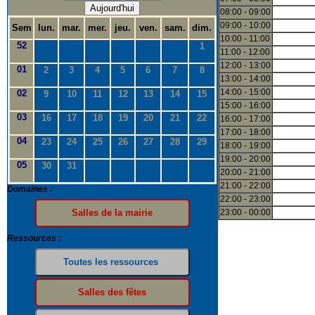
Aujourd'hui
08:00 - 09:00
09:00 - 10:00
Sem
lun.
mar.
mer.
jeu.
ven.
sam.
dim.
10:00 - 11:00
52
1
11:00 - 12:00
12:00 - 13:00
01
2
3
4
5
6
7
8
13:00 - 14:00
14:00 - 15:00
02
9
10
11
12
13
14
15
15:00 - 16:00
03
16
17
18
19
20
21
22
16:00 - 17:00
17:00 - 18:00
04
23
24
25
26
27
28
29
18:00 - 19:00
19:00 - 20:00
05
30
31
20:00 - 21:00
21:00 - 22:00
Domaines :
22:00 - 23:00
23:00 - 00:00
Ressources :