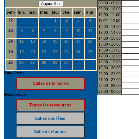
08:00 - 09:00
Aujourd'hui
09:00 - 10:00
Sem
lun.
mar.
mer.
jeu.
ven.
sam.
dim.
10:00 - 11:00
22
1
2
3
4
11:00 - 12:00
12:00 - 13:00
23
5
6
7
8
9
10
11
13:00 - 14:00
14:00 - 15:00
24
12
13
14
15
16
17
18
15:00 - 16:00
16:00 - 17:00
25
19
20
21
22
23
24
25
17:00 - 18:00
26
18:00 - 19:00
26
27
28
29
30
19:00 - 20:00
Domaines :
20:00 - 21:00
21:00 - 22:00
22:00 - 23:00
23:00 - 00:00
Ressources :