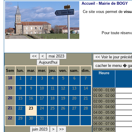
Accueil -
Mairie de BOGY
Ce site vous permet de
visu
Pour toute réserv
<<
<
mai 2023
Aujourd'hui
Sem
lun.
mar.
mer.
jeu.
ven.
sam.
dim.
Heure
18
1
2
3
4
5
6
7
19
8
9
10
11
12
13
14
00:00 - 01:00
01:00 - 02:00
20
15
16
17
18
19
20
21
02:00 - 03:00
03:00 - 04:00
21
22
23
24
25
26
27
28
04:00 - 05:00
22
29
30
31
05:00 - 06:00
06:00 - 07:00
juin 2023
>
>>
07:00 - 08:00