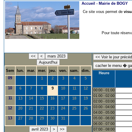
Accueil -
Mairie de BOGY
Ce site vous permet de
visu
Pour toute réserv
<<
<
mars 2023
Aujourd'hui
Sem
lun.
mar.
mer.
jeu.
ven.
sam.
dim.
Heure
09
1
2
3
4
5
10
6
7
8
9
10
11
12
00:00 - 01:00
01:00 - 02:00
11
13
14
15
16
17
18
19
02:00 - 03:00
03:00 - 04:00
12
20
21
22
23
24
25
26
04:00 - 05:00
13
27
28
29
30
31
05:00 - 06:00
06:00 - 07:00
avril 2023
>
>>
07:00 - 08:00