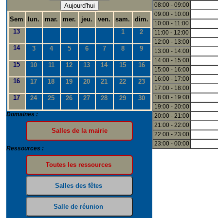
08:00 - 09:00
Aujourd'hui
09:00 - 10:00
Sem
lun.
mar.
mer.
jeu.
ven.
sam.
dim.
10:00 - 11:00
13
1
2
11:00 - 12:00
12:00 - 13:00
14
3
4
5
6
7
8
9
13:00 - 14:00
14:00 - 15:00
15
10
11
12
13
14
15
16
15:00 - 16:00
16:00 - 17:00
16
17
18
19
20
21
22
23
17:00 - 18:00
17
18:00 - 19:00
24
25
26
27
28
29
30
19:00 - 20:00
Domaines :
20:00 - 21:00
21:00 - 22:00
22:00 - 23:00
23:00 - 00:00
Ressources :