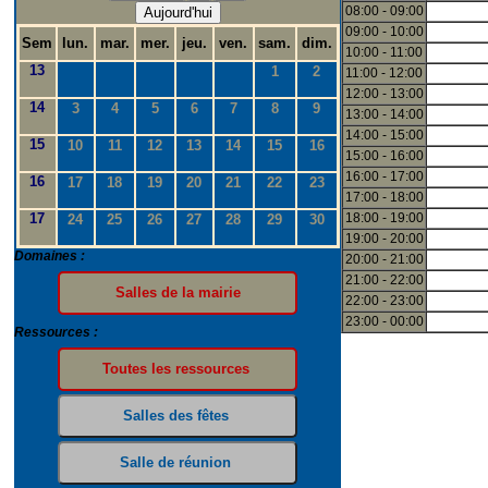
08:00 - 09:00
Aujourd'hui
09:00 - 10:00
Sem
lun.
mar.
mer.
jeu.
ven.
sam.
dim.
10:00 - 11:00
13
1
2
11:00 - 12:00
12:00 - 13:00
14
3
4
5
6
7
8
9
13:00 - 14:00
14:00 - 15:00
15
10
11
12
13
14
15
16
15:00 - 16:00
16:00 - 17:00
16
17
18
19
20
21
22
23
17:00 - 18:00
17
18:00 - 19:00
24
25
26
27
28
29
30
19:00 - 20:00
Domaines :
20:00 - 21:00
21:00 - 22:00
22:00 - 23:00
23:00 - 00:00
Ressources :