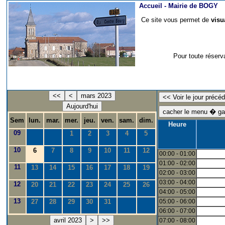
Accueil -
Mairie de BOGY
Ce site vous permet de
visu
Pour toute réserv
<<
<
mars 2023
Aujourd'hui
Sem
lun.
mar.
mer.
jeu.
ven.
sam.
dim.
Heure
09
1
2
3
4
5
10
6
7
8
9
10
11
12
00:00 - 01:00
01:00 - 02:00
11
13
14
15
16
17
18
19
02:00 - 03:00
03:00 - 04:00
12
20
21
22
23
24
25
26
04:00 - 05:00
13
27
28
29
30
31
05:00 - 06:00
06:00 - 07:00
avril 2023
>
>>
07:00 - 08:00