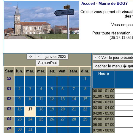
Accueil -
Mairie de BOGY
Ce site vous permet de
visua
des 
Vous ne pouv
Pour toute réservation
(06.17.11.03
<<
<
janvier 2023
Aujourd'hui
Sem
lun.
mar.
mer.
jeu.
ven.
sam.
dim.
Heure
52
1
01
2
3
4
5
6
7
8
00:00 - 01:00
01:00 - 02:00
02
9
10
11
12
13
14
15
02:00 - 03:00
03:00 - 04:00
03
16
17
18
19
20
21
22
04:00 - 05:00
04
23
24
25
26
27
28
29
05:00 - 06:00
06:00 - 07:00
05
30
31
07:00 - 08:00