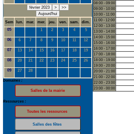
08:00 - 09:00
février 2023
>
>>
09:00 - 10:00
Aujourd'hui
10:00 - 11:00
11:00 - 12:00
Sem
lun.
mar.
mer.
jeu.
ven.
sam.
dim.
12:00 - 13:00
05
1
2
3
4
5
13:00 - 14:00
14:00 - 15:00
06
6
7
8
9
10
11
12
15:00 - 16:00
16:00 - 17:00
07
13
14
15
16
17
18
19
17:00 - 18:00
08
18:00 - 19:00
20
21
22
23
24
25
26
19:00 - 20:00
09
27
28
20:00 - 21:00
21:00 - 22:00
Domaines :
22:00 - 23:00
23:00 - 00:00
Ressources :