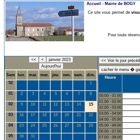
Accueil -
Mairie de BOGY
Ce site vous permet de
visu
Pour toute réserv
<<
<
janvier 2023
Aujourd'hui
Sem
lun.
mar.
mer.
jeu.
ven.
sam.
dim.
Heure
52
1
01
2
3
4
5
6
7
8
00:00 - 01:00
01:00 - 02:00
02
9
10
11
12
13
14
15
02:00 - 03:00
03:00 - 04:00
03
16
17
18
19
20
21
22
04:00 - 05:00
04
23
24
25
26
27
28
29
05:00 - 06:00
06:00 - 07:00
05
30
31
07:00 - 08:00