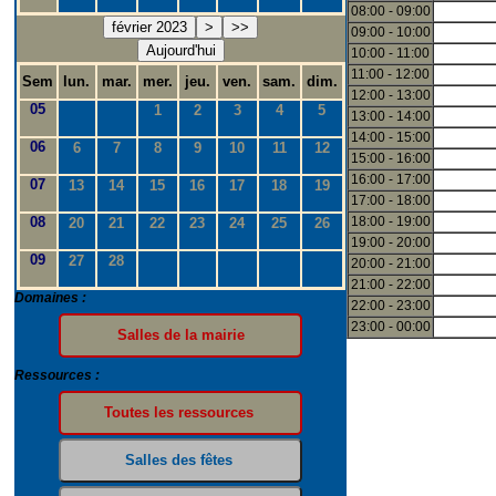
08:00 - 09:00
février 2023
>
>>
09:00 - 10:00
Aujourd'hui
10:00 - 11:00
11:00 - 12:00
Sem
lun.
mar.
mer.
jeu.
ven.
sam.
dim.
12:00 - 13:00
05
1
2
3
4
5
13:00 - 14:00
14:00 - 15:00
06
6
7
8
9
10
11
12
15:00 - 16:00
16:00 - 17:00
07
13
14
15
16
17
18
19
17:00 - 18:00
08
18:00 - 19:00
20
21
22
23
24
25
26
19:00 - 20:00
09
27
28
20:00 - 21:00
21:00 - 22:00
Domaines :
22:00 - 23:00
23:00 - 00:00
Ressources :