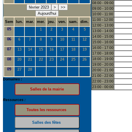
08:00 - 09:00
février 2023
>
>>
09:00 - 10:00
Aujourd'hui
10:00 - 11:00
11:00 - 12:00
Sem
lun.
mar.
mer.
jeu.
ven.
sam.
dim.
12:00 - 13:00
05
1
2
3
4
5
13:00 - 14:00
14:00 - 15:00
06
6
7
8
9
10
11
12
15:00 - 16:00
16:00 - 17:00
07
13
14
15
16
17
18
19
17:00 - 18:00
08
18:00 - 19:00
20
21
22
23
24
25
26
19:00 - 20:00
09
27
28
20:00 - 21:00
21:00 - 22:00
Domaines :
22:00 - 23:00
23:00 - 00:00
Ressources :