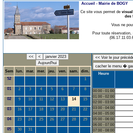
Accueil -
Mairie de BOGY
Ce site vous permet de
visua
des 
Vous ne pouv
Pour toute réservation
(06.17.11.03
<<
<
janvier 2023
Aujourd'hui
Sem
lun.
mar.
mer.
jeu.
ven.
sam.
dim.
Heure
52
1
01
2
3
4
5
6
7
8
00:00 - 01:00
01:00 - 02:00
02
9
10
11
12
13
14
15
02:00 - 03:00
03:00 - 04:00
03
16
17
18
19
20
21
22
04:00 - 05:00
04
23
24
25
26
27
28
29
05:00 - 06:00
06:00 - 07:00
05
30
31
07:00 - 08:00