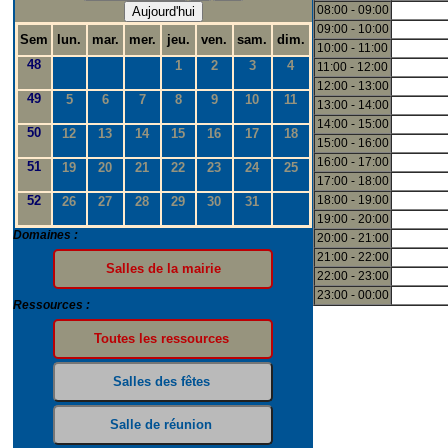
08:00 - 09:00
Aujourd'hui
09:00 - 10:00
Sem
lun.
mar.
mer.
jeu.
ven.
sam.
dim.
10:00 - 11:00
48
1
2
3
4
11:00 - 12:00
12:00 - 13:00
49
5
6
7
8
9
10
11
13:00 - 14:00
14:00 - 15:00
50
12
13
14
15
16
17
18
15:00 - 16:00
16:00 - 17:00
51
19
20
21
22
23
24
25
17:00 - 18:00
52
18:00 - 19:00
26
27
28
29
30
31
19:00 - 20:00
Domaines :
20:00 - 21:00
21:00 - 22:00
22:00 - 23:00
23:00 - 00:00
Ressources :