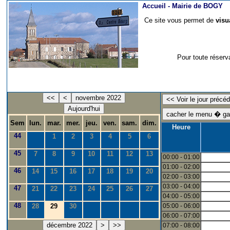
Accueil -
Mairie de BOGY
Ce site vous permet de
visu
Pour toute réserv
<<
<
novembre 2022
Aujourd'hui
Sem
lun.
mar.
mer.
jeu.
ven.
sam.
dim.
Heure
44
1
2
3
4
5
6
45
7
8
9
10
11
12
13
00:00 - 01:00
01:00 - 02:00
46
14
15
16
17
18
19
20
02:00 - 03:00
03:00 - 04:00
47
21
22
23
24
25
26
27
04:00 - 05:00
48
28
29
30
05:00 - 06:00
06:00 - 07:00
décembre 2022
>
>>
07:00 - 08:00