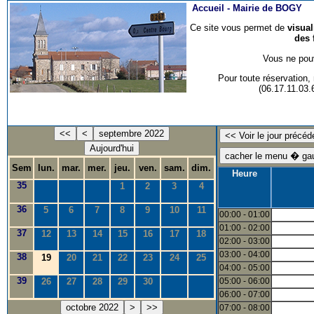
Accueil -
Mairie de BOGY
Ce site vous permet de
visua
des 
Vous ne pouv
Pour toute réservation
(06.17.11.03
<<
<
septembre 2022
Aujourd'hui
Sem
lun.
mar.
mer.
jeu.
ven.
sam.
dim.
Heure
35
1
2
3
4
36
5
6
7
8
9
10
11
00:00 - 01:00
01:00 - 02:00
37
12
13
14
15
16
17
18
02:00 - 03:00
03:00 - 04:00
38
19
20
21
22
23
24
25
04:00 - 05:00
39
26
27
28
29
30
05:00 - 06:00
06:00 - 07:00
octobre 2022
>
>>
07:00 - 08:00