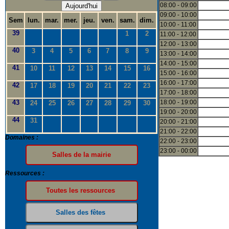
08:00 - 09:00
Aujourd'hui
09:00 - 10:00
Sem
lun.
mar.
mer.
jeu.
ven.
sam.
dim.
10:00 - 11:00
39
1
2
11:00 - 12:00
12:00 - 13:00
40
3
4
5
6
7
8
9
13:00 - 14:00
14:00 - 15:00
41
10
11
12
13
14
15
16
15:00 - 16:00
16:00 - 17:00
42
17
18
19
20
21
22
23
17:00 - 18:00
43
18:00 - 19:00
24
25
26
27
28
29
30
19:00 - 20:00
44
31
20:00 - 21:00
21:00 - 22:00
Domaines :
22:00 - 23:00
23:00 - 00:00
Ressources :