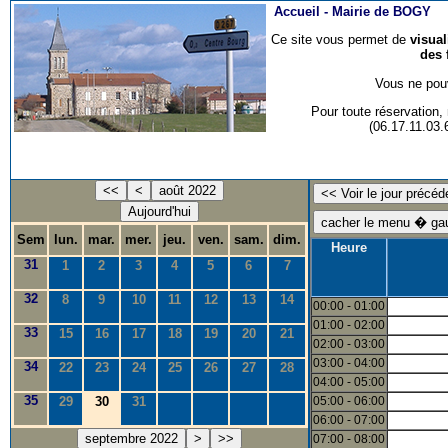
Accueil -
Mairie de BOGY
Ce site vous permet de
visua
des 
Vous ne pouv
Pour toute réservation
(06.17.11.03
<<
<
août 2022
Aujourd'hui
Sem
lun.
mar.
mer.
jeu.
ven.
sam.
dim.
Heure
31
1
2
3
4
5
6
7
32
8
9
10
11
12
13
14
00:00 - 01:00
01:00 - 02:00
33
15
16
17
18
19
20
21
02:00 - 03:00
03:00 - 04:00
34
22
23
24
25
26
27
28
04:00 - 05:00
35
29
30
31
05:00 - 06:00
06:00 - 07:00
septembre 2022
>
>>
07:00 - 08:00