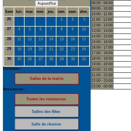
08:00 - 09:00
Aujourd'hui
09:00 - 10:00
Sem
lun.
mar.
mer.
jeu.
ven.
sam.
dim.
10:00 - 11:00
26
1
2
3
11:00 - 12:00
12:00 - 13:00
27
4
5
6
7
8
9
10
13:00 - 14:00
14:00 - 15:00
28
11
12
13
14
15
16
17
15:00 - 16:00
16:00 - 17:00
29
18
19
20
21
22
23
24
17:00 - 18:00
30
18:00 - 19:00
25
26
27
28
29
30
31
19:00 - 20:00
Domaines :
20:00 - 21:00
21:00 - 22:00
22:00 - 23:00
23:00 - 00:00
Ressources :