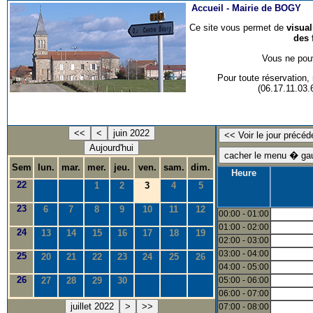
Accueil -
Mairie de BOGY
Ce site vous permet de
visua
des 
Vous ne pouv
Pour toute réservation
(06.17.11.03
<<
<
juin 2022
Aujourd'hui
Sem
lun.
mar.
mer.
jeu.
ven.
sam.
dim.
Heure
22
1
2
3
4
5
23
6
7
8
9
10
11
12
00:00 - 01:00
01:00 - 02:00
24
13
14
15
16
17
18
19
02:00 - 03:00
03:00 - 04:00
25
20
21
22
23
24
25
26
04:00 - 05:00
26
27
28
29
30
05:00 - 06:00
06:00 - 07:00
juillet 2022
>
>>
07:00 - 08:00