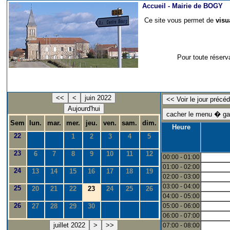
Accueil -
Mairie de BOGY
Ce site vous permet de
visu
Pour toute réserv
<<
<
juin 2022
Aujourd'hui
Sem
lun.
mar.
mer.
jeu.
ven.
sam.
dim.
Heure
22
1
2
3
4
5
23
6
7
8
9
10
11
12
00:00 - 01:00
01:00 - 02:00
24
13
14
15
16
17
18
19
02:00 - 03:00
03:00 - 04:00
25
20
21
22
23
24
25
26
04:00 - 05:00
26
27
28
29
30
05:00 - 06:00
06:00 - 07:00
juillet 2022
>
>>
07:00 - 08:00