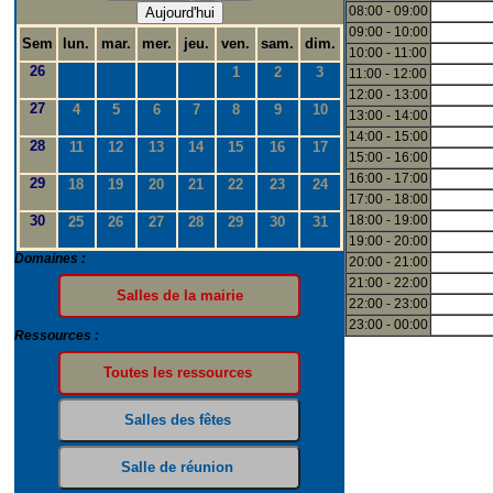
08:00 - 09:00
Aujourd'hui
09:00 - 10:00
Sem
lun.
mar.
mer.
jeu.
ven.
sam.
dim.
10:00 - 11:00
26
1
2
3
11:00 - 12:00
12:00 - 13:00
27
4
5
6
7
8
9
10
13:00 - 14:00
14:00 - 15:00
28
11
12
13
14
15
16
17
15:00 - 16:00
16:00 - 17:00
29
18
19
20
21
22
23
24
17:00 - 18:00
30
18:00 - 19:00
25
26
27
28
29
30
31
19:00 - 20:00
Domaines :
20:00 - 21:00
21:00 - 22:00
22:00 - 23:00
23:00 - 00:00
Ressources :