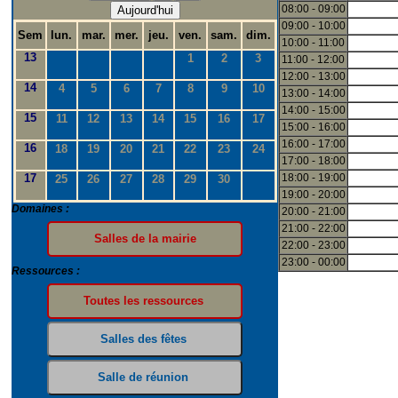
08:00 - 09:00
Aujourd'hui
09:00 - 10:00
Sem
lun.
mar.
mer.
jeu.
ven.
sam.
dim.
10:00 - 11:00
13
1
2
3
11:00 - 12:00
12:00 - 13:00
14
4
5
6
7
8
9
10
13:00 - 14:00
14:00 - 15:00
15
11
12
13
14
15
16
17
15:00 - 16:00
16:00 - 17:00
16
18
19
20
21
22
23
24
17:00 - 18:00
17
18:00 - 19:00
25
26
27
28
29
30
19:00 - 20:00
Domaines :
20:00 - 21:00
21:00 - 22:00
22:00 - 23:00
23:00 - 00:00
Ressources :