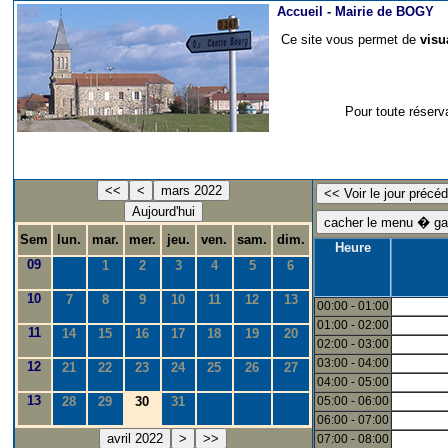
Accueil -
Mairie de BOGY
Ce site vous permet de
visu
Pour toute réserv
<<
<
mars 2022
Aujourd'hui
Sem
lun.
mar.
mer.
jeu.
ven.
sam.
dim.
Heure
09
1
2
3
4
5
6
10
7
8
9
10
11
12
13
00:00 - 01:00
01:00 - 02:00
11
14
15
16
17
18
19
20
02:00 - 03:00
03:00 - 04:00
12
21
22
23
24
25
26
27
04:00 - 05:00
13
28
29
30
31
05:00 - 06:00
06:00 - 07:00
avril 2022
>
>>
07:00 - 08:00