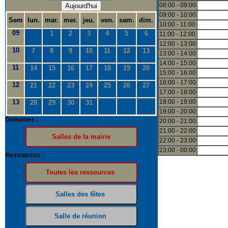
08:00 - 09:00
Aujourd'hui
09:00 - 10:00
Sem
lun.
mar.
mer.
jeu.
ven.
sam.
dim.
10:00 - 11:00
09
1
2
3
4
5
6
11:00 - 12:00
12:00 - 13:00
10
7
8
9
10
11
12
13
13:00 - 14:00
14:00 - 15:00
11
14
15
16
17
18
19
20
15:00 - 16:00
16:00 - 17:00
12
21
22
23
24
25
26
27
17:00 - 18:00
13
18:00 - 19:00
28
29
30
31
19:00 - 20:00
Domaines :
20:00 - 21:00
21:00 - 22:00
22:00 - 23:00
23:00 - 00:00
Ressources :