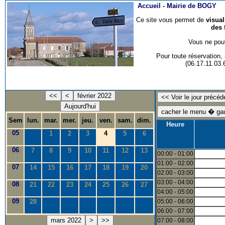
Accueil -
Mairie de BOGY
Ce site vous permet de
visua
des 
Vous ne pouv
Pour toute réservation
(06.17.11.03
<<
<
février 2022
Aujourd'hui
Sem
lun.
mar.
mer.
jeu.
ven.
sam.
dim.
Heure
05
1
2
3
4
5
6
06
7
8
9
10
11
12
13
00:00 - 01:00
01:00 - 02:00
07
14
15
16
17
18
19
20
02:00 - 03:00
03:00 - 04:00
08
21
22
23
24
25
26
27
04:00 - 05:00
09
28
05:00 - 06:00
06:00 - 07:00
mars 2022
>
>>
07:00 - 08:00