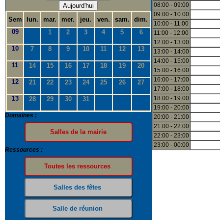
08:00 - 09:00
Aujourd'hui
09:00 - 10:00
Sem
lun.
mar.
mer.
jeu.
ven.
sam.
dim.
10:00 - 11:00
09
1
2
3
4
5
6
11:00 - 12:00
12:00 - 13:00
10
7
8
9
10
11
12
13
13:00 - 14:00
14:00 - 15:00
11
14
15
16
17
18
19
20
15:00 - 16:00
16:00 - 17:00
12
21
22
23
24
25
26
27
17:00 - 18:00
13
18:00 - 19:00
28
29
30
31
19:00 - 20:00
Domaines :
20:00 - 21:00
21:00 - 22:00
22:00 - 23:00
23:00 - 00:00
Ressources :