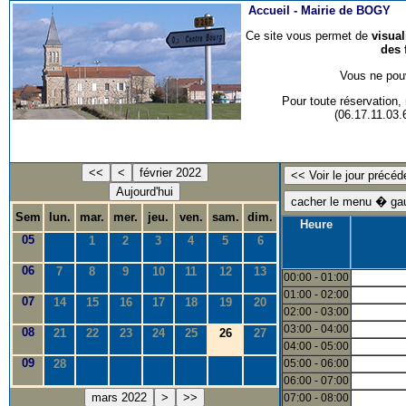
Accueil -
Mairie de BOGY
Ce site vous permet de
visua
des 
Vous ne pouv
Pour toute réservation
(06.17.11.03
<<
<
février 2022
Aujourd'hui
Sem
lun.
mar.
mer.
jeu.
ven.
sam.
dim.
Heure
05
1
2
3
4
5
6
06
7
8
9
10
11
12
13
00:00 - 01:00
01:00 - 02:00
07
14
15
16
17
18
19
20
02:00 - 03:00
03:00 - 04:00
08
21
22
23
24
25
26
27
04:00 - 05:00
09
28
05:00 - 06:00
06:00 - 07:00
mars 2022
>
>>
07:00 - 08:00