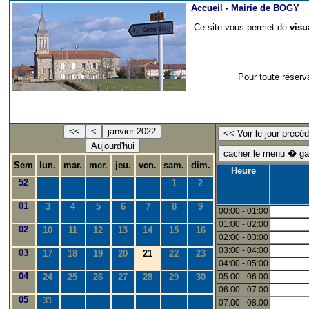
Accueil -
Mairie de BOGY
Ce site vous permet de
visu
Pour toute réserv
<<
<
janvier 2022
Aujourd'hui
Sem
lun.
mar.
mer.
jeu.
ven.
sam.
dim.
Heure
52
1
2
01
3
4
5
6
7
8
9
00:00 - 01:00
01:00 - 02:00
02
10
11
12
13
14
15
16
02:00 - 03:00
03:00 - 04:00
03
17
18
19
20
21
22
23
04:00 - 05:00
04
24
25
26
27
28
29
30
05:00 - 06:00
06:00 - 07:00
05
31
07:00 - 08:00