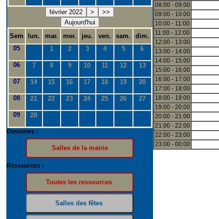
08:00 - 09:00
février 2022
>
>>
09:00 - 10:00
Aujourd'hui
10:00 - 11:00
11:00 - 12:00
Sem
lun.
mar.
mer.
jeu.
ven.
sam.
dim.
12:00 - 13:00
05
1
2
3
4
5
6
13:00 - 14:00
14:00 - 15:00
06
7
8
9
10
11
12
13
15:00 - 16:00
16:00 - 17:00
07
14
15
16
17
18
19
20
17:00 - 18:00
08
18:00 - 19:00
21
22
23
24
25
26
27
19:00 - 20:00
09
28
20:00 - 21:00
21:00 - 22:00
Domaines :
22:00 - 23:00
23:00 - 00:00
Ressources :