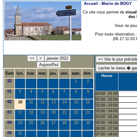
Accueil -
Mairie de BOGY
Ce site vous permet de
visua
des 
Vous ne pouv
Pour toute réservation
(06.17.11.03
<<
<
janvier 2022
Aujourd'hui
Sem
lun.
mar.
mer.
jeu.
ven.
sam.
dim.
Heure
52
1
2
01
3
4
5
6
7
8
9
00:00 - 01:00
01:00 - 02:00
02
10
11
12
13
14
15
16
02:00 - 03:00
03:00 - 04:00
03
17
18
19
20
21
22
23
04:00 - 05:00
04
24
25
26
27
28
29
30
05:00 - 06:00
06:00 - 07:00
05
31
07:00 - 08:00