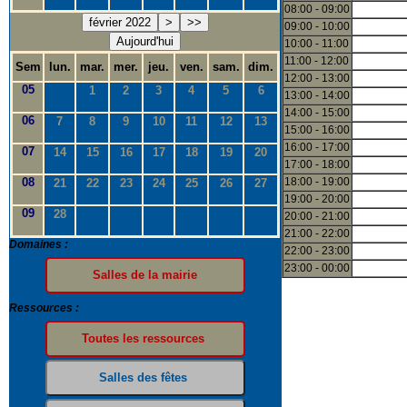
08:00 - 09:00
février 2022
>
>>
09:00 - 10:00
Aujourd'hui
10:00 - 11:00
11:00 - 12:00
Sem
lun.
mar.
mer.
jeu.
ven.
sam.
dim.
12:00 - 13:00
05
1
2
3
4
5
6
13:00 - 14:00
14:00 - 15:00
06
7
8
9
10
11
12
13
15:00 - 16:00
16:00 - 17:00
07
14
15
16
17
18
19
20
17:00 - 18:00
08
18:00 - 19:00
21
22
23
24
25
26
27
19:00 - 20:00
09
28
20:00 - 21:00
21:00 - 22:00
Domaines :
22:00 - 23:00
23:00 - 00:00
Ressources :