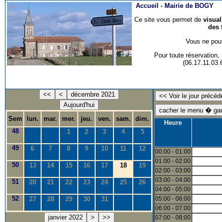
Accueil -
Mairie de BOGY
Ce site vous permet de
visua
des 
Vous ne pouv
Pour toute réservation
(06.17.11.03
<<
<
décembre 2021
Aujourd'hui
Sem
lun.
mar.
mer.
jeu.
ven.
sam.
dim.
Heure
48
1
2
3
4
5
49
6
7
8
9
10
11
12
00:00 - 01:00
01:00 - 02:00
50
13
14
15
16
17
18
19
02:00 - 03:00
03:00 - 04:00
51
20
21
22
23
24
25
26
04:00 - 05:00
52
27
28
29
30
31
05:00 - 06:00
06:00 - 07:00
janvier 2022
>
>>
07:00 - 08:00