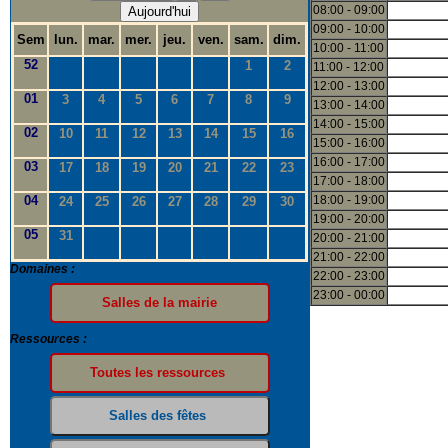
08:00 - 09:00
Aujourd'hui
09:00 - 10:00
Sem
lun.
mar.
mer.
jeu.
ven.
sam.
dim.
10:00 - 11:00
52
1
2
11:00 - 12:00
12:00 - 13:00
01
3
4
5
6
7
8
9
13:00 - 14:00
14:00 - 15:00
02
10
11
12
13
14
15
16
15:00 - 16:00
16:00 - 17:00
03
17
18
19
20
21
22
23
17:00 - 18:00
04
18:00 - 19:00
24
25
26
27
28
29
30
19:00 - 20:00
05
31
20:00 - 21:00
21:00 - 22:00
Domaines :
22:00 - 23:00
23:00 - 00:00
Ressources :