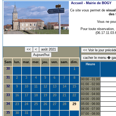
Accueil -
Mairie de BOGY
Ce site vous permet de
visua
des 
Vous ne pouv
Pour toute réservation
(06.17.11.03
<<
<
août 2021
Aujourd'hui
Sem
lun.
mar.
mer.
jeu.
ven.
sam.
dim.
Heure
30
1
31
2
3
4
5
6
7
8
00:00 - 01:00
01:00 - 02:00
32
9
10
11
12
13
14
15
02:00 - 03:00
03:00 - 04:00
33
16
17
18
19
20
21
22
04:00 - 05:00
34
23
24
25
26
27
28
29
05:00 - 06:00
06:00 - 07:00
35
30
31
07:00 - 08:00