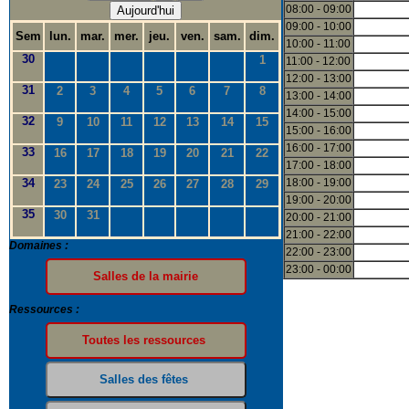
08:00 - 09:00
Aujourd'hui
09:00 - 10:00
Sem
lun.
mar.
mer.
jeu.
ven.
sam.
dim.
10:00 - 11:00
30
1
11:00 - 12:00
12:00 - 13:00
31
2
3
4
5
6
7
8
13:00 - 14:00
14:00 - 15:00
32
9
10
11
12
13
14
15
15:00 - 16:00
16:00 - 17:00
33
16
17
18
19
20
21
22
17:00 - 18:00
34
18:00 - 19:00
23
24
25
26
27
28
29
19:00 - 20:00
35
30
31
20:00 - 21:00
21:00 - 22:00
Domaines :
22:00 - 23:00
23:00 - 00:00
Ressources :