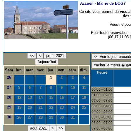
Accueil -
Mairie de BOGY
Ce site vous permet de
visua
des 
Vous ne pouv
Pour toute réservation
(06.17.11.03
<<
<
juillet 2021
Aujourd'hui
Sem
lun.
mar.
mer.
jeu.
ven.
sam.
dim.
Heure
26
1
2
3
4
27
5
6
7
8
9
10
11
00:00 - 01:00
01:00 - 02:00
28
12
13
14
15
16
17
18
02:00 - 03:00
03:00 - 04:00
29
19
20
21
22
23
24
25
04:00 - 05:00
30
26
27
28
29
30
31
05:00 - 06:00
06:00 - 07:00
août 2021
>
>>
07:00 - 08:00