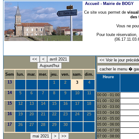
Accueil -
Mairie de BOGY
Ce site vous permet de
visua
des 
Vous ne pouv
Pour toute réservation
(06.17.11.03
<<
<
avril 2021
Aujourd'hui
Sem
lun.
mar.
mer.
jeu.
ven.
sam.
dim.
Heure
13
1
2
3
4
14
5
6
7
8
9
10
11
00:00 - 01:00
01:00 - 02:00
15
12
13
14
15
16
17
18
02:00 - 03:00
03:00 - 04:00
16
19
20
21
22
23
24
25
04:00 - 05:00
17
26
27
28
29
30
05:00 - 06:00
06:00 - 07:00
mai 2021
>
>>
07:00 - 08:00