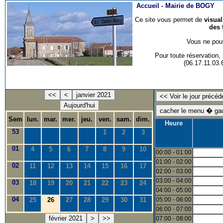
Accueil -
Mairie de BOGY
Ce site vous permet de
visua
des 
Vous ne pouv
Pour toute réservation
(06.17.11.03
<<
<
janvier 2021
Aujourd'hui
Sem
lun.
mar.
mer.
jeu.
ven.
sam.
dim.
Heure
53
1
2
3
01
4
5
6
7
8
9
10
00:00 - 01:00
01:00 - 02:00
02
11
12
13
14
15
16
17
02:00 - 03:00
03:00 - 04:00
03
18
19
20
21
22
23
24
04:00 - 05:00
04
25
26
27
28
29
30
31
05:00 - 06:00
06:00 - 07:00
février 2021
>
>>
07:00 - 08:00