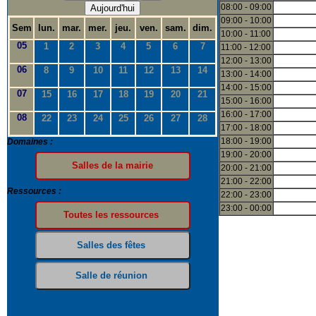
08:00 - 09:00
Aujourd'hui
09:00 - 10:00
Sem
lun.
mar.
mer.
jeu.
ven.
sam.
dim.
10:00 - 11:00
05
1
2
3
4
5
6
7
11:00 - 12:00
12:00 - 13:00
06
8
9
10
11
12
13
14
13:00 - 14:00
14:00 - 15:00
07
15
16
17
18
19
20
21
15:00 - 16:00
16:00 - 17:00
08
22
23
24
25
26
27
28
17:00 - 18:00
18:00 - 19:00
Domaines :
19:00 - 20:00
20:00 - 21:00
21:00 - 22:00
Ressources :
22:00 - 23:00
23:00 - 00:00