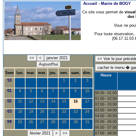
Accueil -
Mairie de BOGY
Ce site vous permet de
visua
des 
Vous ne pouv
Pour toute réservation
(06.17.11.03
<<
<
janvier 2021
Aujourd'hui
Sem
lun.
mar.
mer.
jeu.
ven.
sam.
dim.
Heure
53
1
2
3
01
4
5
6
7
8
9
10
00:00 - 01:00
01:00 - 02:00
02
11
12
13
14
15
16
17
02:00 - 03:00
03:00 - 04:00
03
18
19
20
21
22
23
24
04:00 - 05:00
04
25
26
27
28
29
30
31
05:00 - 06:00
06:00 - 07:00
février 2021
>
>>
07:00 - 08:00