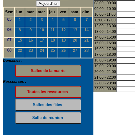
08:00 - 09:00
Aujourd'hui
09:00 - 10:00
Sem
lun.
mar.
mer.
jeu.
ven.
sam.
dim.
10:00 - 11:00
05
1
2
3
4
5
6
7
11:00 - 12:00
12:00 - 13:00
06
8
9
10
11
12
13
14
13:00 - 14:00
14:00 - 15:00
07
15
16
17
18
19
20
21
15:00 - 16:00
16:00 - 17:00
08
22
23
24
25
26
27
28
17:00 - 18:00
18:00 - 19:00
Domaines :
19:00 - 20:00
20:00 - 21:00
21:00 - 22:00
Ressources :
22:00 - 23:00
23:00 - 00:00