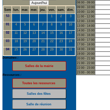
08:00 - 09:00
Aujourd'hui
09:00 - 10:00
Sem
lun.
mar.
mer.
jeu.
ven.
sam.
dim.
10:00 - 11:00
53
1
2
3
11:00 - 12:00
12:00 - 13:00
01
4
5
6
7
8
9
10
13:00 - 14:00
14:00 - 15:00
02
11
12
13
14
15
16
17
15:00 - 16:00
16:00 - 17:00
03
18
19
20
21
22
23
24
17:00 - 18:00
04
18:00 - 19:00
25
26
27
28
29
30
31
19:00 - 20:00
Domaines :
20:00 - 21:00
21:00 - 22:00
22:00 - 23:00
23:00 - 00:00
Ressources :