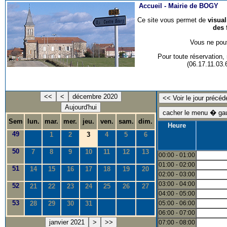
Accueil -
Mairie de BOGY
Ce site vous permet de
visua
des 
Vous ne pouv
Pour toute réservation
(06.17.11.03
<<
<
décembre 2020
Aujourd'hui
Sem
lun.
mar.
mer.
jeu.
ven.
sam.
dim.
Heure
49
1
2
3
4
5
6
50
7
8
9
10
11
12
13
00:00 - 01:00
01:00 - 02:00
51
14
15
16
17
18
19
20
02:00 - 03:00
03:00 - 04:00
52
21
22
23
24
25
26
27
04:00 - 05:00
53
28
29
30
31
05:00 - 06:00
06:00 - 07:00
janvier 2021
>
>>
07:00 - 08:00