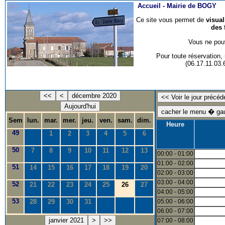
Accueil -
Mairie de BOGY
Ce site vous permet de
visua
des 
Vous ne pouv
Pour toute réservation
(06.17.11.03
<<
<
décembre 2020
Aujourd'hui
Sem
lun.
mar.
mer.
jeu.
ven.
sam.
dim.
Heure
49
1
2
3
4
5
6
50
7
8
9
10
11
12
13
00:00 - 01:00
01:00 - 02:00
51
14
15
16
17
18
19
20
02:00 - 03:00
03:00 - 04:00
52
21
22
23
24
25
26
27
04:00 - 05:00
53
28
29
30
31
05:00 - 06:00
06:00 - 07:00
janvier 2021
>
>>
07:00 - 08:00