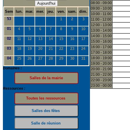
08:00 - 09:00
Aujourd'hui
09:00 - 10:00
Sem
lun.
mar.
mer.
jeu.
ven.
sam.
dim.
10:00 - 11:00
53
1
2
3
11:00 - 12:00
12:00 - 13:00
01
4
5
6
7
8
9
10
13:00 - 14:00
14:00 - 15:00
02
11
12
13
14
15
16
17
15:00 - 16:00
16:00 - 17:00
03
18
19
20
21
22
23
24
17:00 - 18:00
04
18:00 - 19:00
25
26
27
28
29
30
31
19:00 - 20:00
Domaines :
20:00 - 21:00
21:00 - 22:00
22:00 - 23:00
23:00 - 00:00
Ressources :