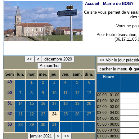
Accueil -
Mairie de BOGY
Ce site vous permet de
visua
des 
Vous ne pouv
Pour toute réservation
(06.17.11.03
<<
<
décembre 2020
Aujourd'hui
Sem
lun.
mar.
mer.
jeu.
ven.
sam.
dim.
Heure
49
1
2
3
4
5
6
50
7
8
9
10
11
12
13
00:00 - 01:00
01:00 - 02:00
51
14
15
16
17
18
19
20
02:00 - 03:00
03:00 - 04:00
52
21
22
23
24
25
26
27
04:00 - 05:00
53
28
29
30
31
05:00 - 06:00
06:00 - 07:00
janvier 2021
>
>>
07:00 - 08:00