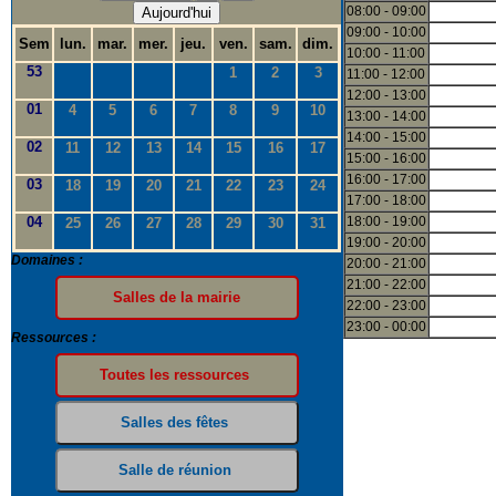
08:00 - 09:00
Aujourd'hui
09:00 - 10:00
Sem
lun.
mar.
mer.
jeu.
ven.
sam.
dim.
10:00 - 11:00
53
1
2
3
11:00 - 12:00
12:00 - 13:00
01
4
5
6
7
8
9
10
13:00 - 14:00
14:00 - 15:00
02
11
12
13
14
15
16
17
15:00 - 16:00
16:00 - 17:00
03
18
19
20
21
22
23
24
17:00 - 18:00
04
18:00 - 19:00
25
26
27
28
29
30
31
19:00 - 20:00
Domaines :
20:00 - 21:00
21:00 - 22:00
22:00 - 23:00
23:00 - 00:00
Ressources :