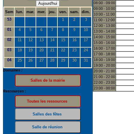
08:00 - 09:00
Aujourd'hui
09:00 - 10:00
Sem
lun.
mar.
mer.
jeu.
ven.
sam.
dim.
10:00 - 11:00
53
1
2
3
11:00 - 12:00
12:00 - 13:00
01
4
5
6
7
8
9
10
13:00 - 14:00
14:00 - 15:00
02
11
12
13
14
15
16
17
15:00 - 16:00
16:00 - 17:00
03
18
19
20
21
22
23
24
17:00 - 18:00
04
18:00 - 19:00
25
26
27
28
29
30
31
19:00 - 20:00
Domaines :
20:00 - 21:00
21:00 - 22:00
22:00 - 23:00
23:00 - 00:00
Ressources :