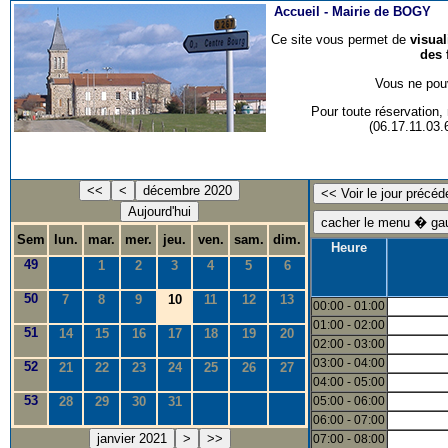
Accueil -
Mairie de BOGY
Ce site vous permet de
visua
des 
Vous ne pouv
Pour toute réservation
(06.17.11.03
<<
<
décembre 2020
Aujourd'hui
Sem
lun.
mar.
mer.
jeu.
ven.
sam.
dim.
Heure
49
1
2
3
4
5
6
50
7
8
9
10
11
12
13
00:00 - 01:00
01:00 - 02:00
51
14
15
16
17
18
19
20
02:00 - 03:00
03:00 - 04:00
52
21
22
23
24
25
26
27
04:00 - 05:00
53
28
29
30
31
05:00 - 06:00
06:00 - 07:00
janvier 2021
>
>>
07:00 - 08:00