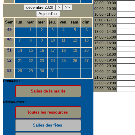
08:00 - 09:00
décembre 2020
>
>>
09:00 - 10:00
Aujourd'hui
10:00 - 11:00
11:00 - 12:00
Sem
lun.
mar.
mer.
jeu.
ven.
sam.
dim.
12:00 - 13:00
49
1
2
3
4
5
6
13:00 - 14:00
14:00 - 15:00
50
7
8
9
10
11
12
13
15:00 - 16:00
16:00 - 17:00
51
14
15
16
17
18
19
20
17:00 - 18:00
52
18:00 - 19:00
21
22
23
24
25
26
27
19:00 - 20:00
53
28
29
30
31
20:00 - 21:00
21:00 - 22:00
Domaines :
22:00 - 23:00
23:00 - 00:00
Ressources :