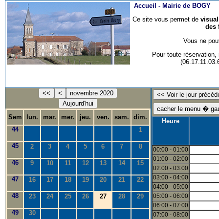
Accueil -
Mairie de BOGY
Ce site vous permet de
visua
des 
Vous ne pouv
Pour toute réservation
(06.17.11.03
<<
<
novembre 2020
Aujourd'hui
Sem
lun.
mar.
mer.
jeu.
ven.
sam.
dim.
Heure
44
1
45
2
3
4
5
6
7
8
00:00 - 01:00
01:00 - 02:00
46
9
10
11
12
13
14
15
02:00 - 03:00
03:00 - 04:00
47
16
17
18
19
20
21
22
04:00 - 05:00
48
23
24
25
26
27
28
29
05:00 - 06:00
06:00 - 07:00
49
30
07:00 - 08:00