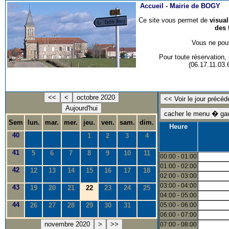
Accueil -
Mairie de BOGY
Ce site vous permet de
visua
des 
Vous ne pouv
Pour toute réservation
(06.17.11.03
<<
<
octobre 2020
Aujourd'hui
Sem
lun.
mar.
mer.
jeu.
ven.
sam.
dim.
Heure
40
1
2
3
4
41
5
6
7
8
9
10
11
00:00 - 01:00
01:00 - 02:00
42
12
13
14
15
16
17
18
02:00 - 03:00
03:00 - 04:00
43
19
20
21
22
23
24
25
04:00 - 05:00
44
26
27
28
29
30
31
05:00 - 06:00
06:00 - 07:00
novembre 2020
>
>>
07:00 - 08:00