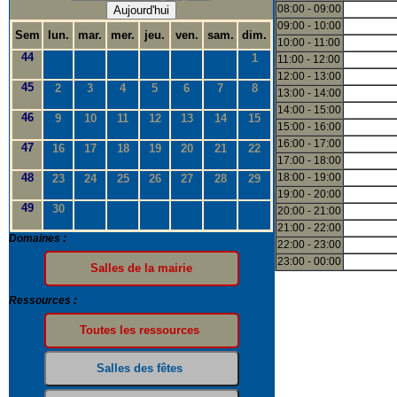
08:00 - 09:00
Aujourd'hui
09:00 - 10:00
Sem
lun.
mar.
mer.
jeu.
ven.
sam.
dim.
10:00 - 11:00
44
1
11:00 - 12:00
12:00 - 13:00
45
2
3
4
5
6
7
8
13:00 - 14:00
14:00 - 15:00
46
9
10
11
12
13
14
15
15:00 - 16:00
16:00 - 17:00
47
16
17
18
19
20
21
22
17:00 - 18:00
48
18:00 - 19:00
23
24
25
26
27
28
29
19:00 - 20:00
49
30
20:00 - 21:00
21:00 - 22:00
Domaines :
22:00 - 23:00
23:00 - 00:00
Ressources :