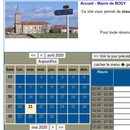
Accueil -
Mairie de BOGY
Ce site vous permet de
visu
Pour toute réserv
<<
<
avril 2020
Aujourd'hui
Sem
lun.
mar.
mer.
jeu.
ven.
sam.
dim.
Heure
14
1
2
3
4
5
15
6
7
8
9
10
11
12
00:00 - 01:00
01:00 - 02:00
16
13
14
15
16
17
18
19
02:00 - 03:00
03:00 - 04:00
17
20
21
22
23
24
25
26
04:00 - 05:00
18
27
28
29
30
05:00 - 06:00
06:00 - 07:00
mai 2020
>
>>
07:00 - 08:00