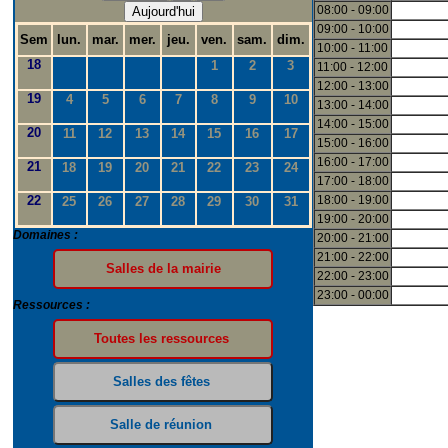
08:00 - 09:00
Aujourd'hui
09:00 - 10:00
Sem
lun.
mar.
mer.
jeu.
ven.
sam.
dim.
10:00 - 11:00
18
1
2
3
11:00 - 12:00
12:00 - 13:00
19
4
5
6
7
8
9
10
13:00 - 14:00
14:00 - 15:00
20
11
12
13
14
15
16
17
15:00 - 16:00
16:00 - 17:00
21
18
19
20
21
22
23
24
17:00 - 18:00
22
18:00 - 19:00
25
26
27
28
29
30
31
19:00 - 20:00
Domaines :
20:00 - 21:00
21:00 - 22:00
22:00 - 23:00
23:00 - 00:00
Ressources :