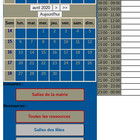
08:00 - 09:00
avril 2020
>
>>
09:00 - 10:00
Aujourd'hui
10:00 - 11:00
11:00 - 12:00
Sem
lun.
mar.
mer.
jeu.
ven.
sam.
dim.
12:00 - 13:00
14
1
2
3
4
5
13:00 - 14:00
14:00 - 15:00
15
6
7
8
9
10
11
12
15:00 - 16:00
16:00 - 17:00
16
13
14
15
16
17
18
19
17:00 - 18:00
17
18:00 - 19:00
20
21
22
23
24
25
26
19:00 - 20:00
18
27
28
29
30
20:00 - 21:00
21:00 - 22:00
Domaines :
22:00 - 23:00
23:00 - 00:00
Ressources :