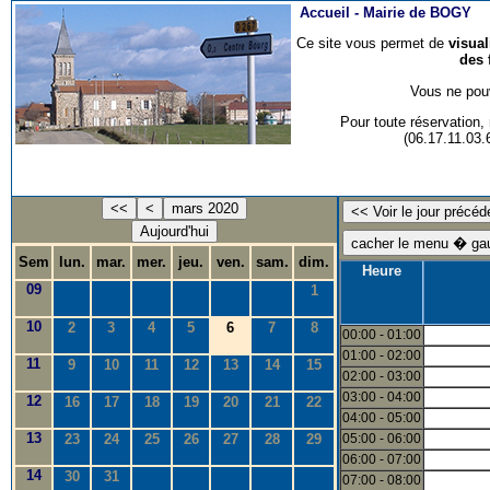
Accueil -
Mairie de BOGY
Ce site vous permet de
visua
des 
Vous ne pouv
Pour toute réservation
(06.17.11.03
<<
<
mars 2020
Aujourd'hui
Sem
lun.
mar.
mer.
jeu.
ven.
sam.
dim.
Heure
09
1
10
2
3
4
5
6
7
8
00:00 - 01:00
01:00 - 02:00
11
9
10
11
12
13
14
15
02:00 - 03:00
03:00 - 04:00
12
16
17
18
19
20
21
22
04:00 - 05:00
13
23
24
25
26
27
28
29
05:00 - 06:00
06:00 - 07:00
14
30
31
07:00 - 08:00