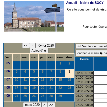
Accueil -
Mairie de BOGY
Ce site vous permet de
visu
Pour toute réserv
<<
<
février 2020
Aujourd'hui
Sem
lun.
mar.
mer.
jeu.
ven.
sam.
dim.
Heure
05
1
2
06
3
4
5
6
7
8
9
00:00 - 01:00
01:00 - 02:00
07
10
11
12
13
14
15
16
02:00 - 03:00
03:00 - 04:00
08
17
18
19
20
21
22
23
04:00 - 05:00
09
24
25
26
27
28
29
05:00 - 06:00
06:00 - 07:00
mars 2020
>
>>
07:00 - 08:00