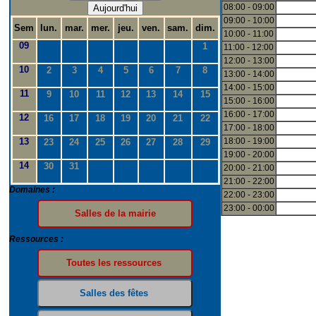
08:00 - 09:00
Aujourd'hui
09:00 - 10:00
Sem
lun.
mar.
mer.
jeu.
ven.
sam.
dim.
10:00 - 11:00
09
1
11:00 - 12:00
12:00 - 13:00
10
2
3
4
5
6
7
8
13:00 - 14:00
14:00 - 15:00
11
9
10
11
12
13
14
15
15:00 - 16:00
16:00 - 17:00
12
16
17
18
19
20
21
22
17:00 - 18:00
13
18:00 - 19:00
23
24
25
26
27
28
29
19:00 - 20:00
14
30
31
20:00 - 21:00
21:00 - 22:00
Domaines :
22:00 - 23:00
23:00 - 00:00
Ressources :