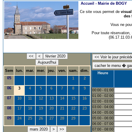
Accueil -
Mairie de BOGY
Ce site vous permet de
visua
des 
Vous ne pouv
Pour toute réservation
(06.17.11.03
<<
<
février 2020
Aujourd'hui
Sem
lun.
mar.
mer.
jeu.
ven.
sam.
dim.
Heure
05
1
2
06
3
4
5
6
7
8
9
00:00 - 01:00
01:00 - 02:00
07
10
11
12
13
14
15
16
02:00 - 03:00
03:00 - 04:00
08
17
18
19
20
21
22
23
04:00 - 05:00
09
24
25
26
27
28
29
05:00 - 06:00
06:00 - 07:00
mars 2020
>
>>
07:00 - 08:00