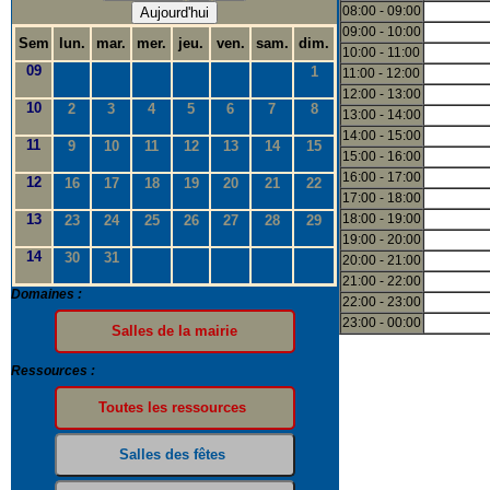
08:00 - 09:00
Aujourd'hui
09:00 - 10:00
Sem
lun.
mar.
mer.
jeu.
ven.
sam.
dim.
10:00 - 11:00
09
1
11:00 - 12:00
12:00 - 13:00
10
2
3
4
5
6
7
8
13:00 - 14:00
14:00 - 15:00
11
9
10
11
12
13
14
15
15:00 - 16:00
16:00 - 17:00
12
16
17
18
19
20
21
22
17:00 - 18:00
13
18:00 - 19:00
23
24
25
26
27
28
29
19:00 - 20:00
14
30
31
20:00 - 21:00
21:00 - 22:00
Domaines :
22:00 - 23:00
23:00 - 00:00
Ressources :